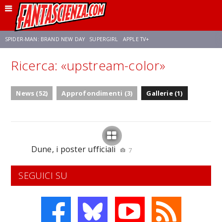
SPIDER-MAN: BRAND NEW DAY
SUPERGIRL
APPLE TV+
Ricerca: «upstream-color»
FRANCO RICCIARDIELLO
ZENDAYA
STAR TREK
AVENGERS: DOOMSDAY
News (52)
Approfondimenti (3)
Gallerie (1)
NETFLIX
SADIE SINK
CELIA ROSE GOODING
Dune, i poster ufficiali
7
SEGUICI SU