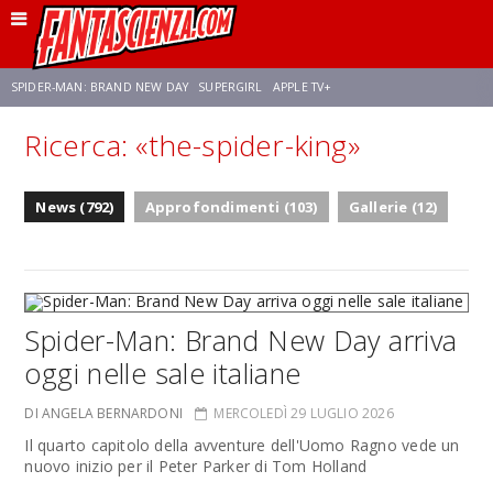
SPIDER-MAN: BRAND NEW DAY
SUPERGIRL
APPLE TV+
Ricerca: «the-spider-king»
FRANCO RICCIARDIELLO
ZENDAYA
STAR TREK
AVENGERS: DOOMSDAY
News (792)
Approfondimenti (103)
Gallerie (12)
NETFLIX
SADIE SINK
CELIA ROSE GOODING
Spider-Man: Brand New Day arriva
oggi nelle sale italiane
DI ANGELA BERNARDONI
MERCOLEDÌ 29 LUGLIO 2026
Il quarto capitolo della avventure dell'Uomo Ragno vede un
nuovo inizio per il Peter Parker di Tom Holland