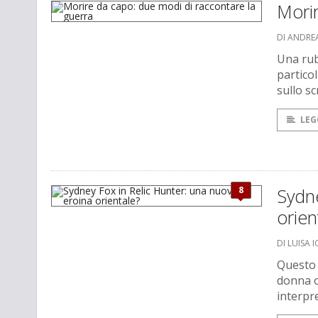
Morir
DI ANDRE
Una rub
partico
sullo sc
LEG
8
Sydne
orien
DI LUISA I
Questo m
donna o
interpr