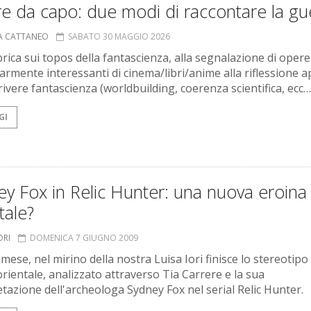
e da capo: due modi di raccontare la gu
A CATTANEO
SABATO 30 MAGGIO 2026
rica sui topos della fantascienza, alla segnalazione di opere
larmente interessanti di cinema/libri/anime alla riflessione a
rivere fantascienza (worldbuilding, coerenza scientifica, ecc…
GI
y Fox in Relic Hunter: una nuova eroina
tale?
ORI
DOMENICA 7 GIUGNO 2009
ese, nel mirino della nostra Luisa Iori finisce lo stereotipo 
rientale, analizzato attraverso Tia Carrere e la sua
etazione dell'archeologa Sydney Fox nel serial Relic Hunter.