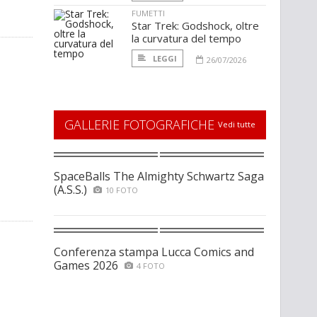
FUMETTI
Star Trek: Godshock, oltre
la curvatura del tempo
LEGGI
26/07/2026
GALLERIE FOTOGRAFICHE
Vedi tutte
SpaceBalls The Almighty Schwartz Saga
(A.S.S.)
10 FOTO
Conferenza stampa Lucca Comics and
Games 2026
4 FOTO