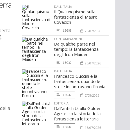
erra
DALL'ITALIA
Il Qualunquismo sulla
fantascienza di Mauro
Covacich
perta
LEGGI
26/07/2026
).
CONTAMINAZIONI
Da qualche parte nel
tempo: la fantascienza
degli Iron Maiden
LEGGI
26/07/2026
DALL'ITALIA
Francesco Guccini e la
fantascienza: quando le
stelle incontravano l’ironia
LEGGI
7/08/2026
EDITORIA
della
Dall’antichità alla Golden
Age: ecco la storia della
fantascienza letteraria
LEGGI
16/07/2026