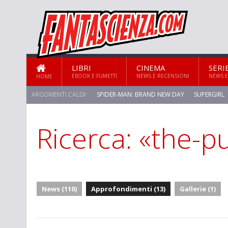
LIBRI
CINEMA
SERI
EBOOK E FUMETTI
NEWS E RECENSIONI
NEWS E
HOME
ARGOMENTI CALDI:
SPIDER-MAN: BRAND NEW DAY
SUPERGIRL
Ricerca: «the-pu
STAR TREK: STRANGE NEW WORLDS
News (110)
Approfondimenti (13)
Gallerie (1)