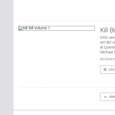
Kill 
DVD vend
Kill Bill
di Quent
Michael 
RECENSIO
LEG
AN