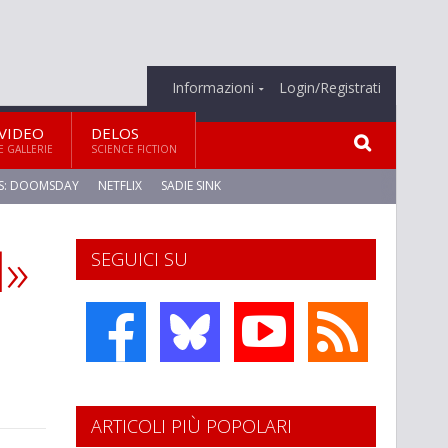
Informazioni
Login/Registrati
VIDEO
DELOS
E GALLERIE
SCIENCE FICTION
S: DOOMSDAY
NETFLIX
SADIE SINK
l»
SEGUICI SU
ARTICOLI PIÙ POPOLARI