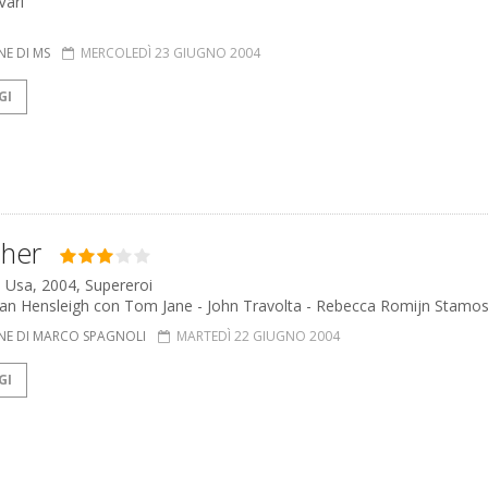
 Vari
NE DI MS
MERCOLEDÌ 23 GIUGNO 2004
GI
sher
, Usa, 2004, Supereroi
han Hensleigh con Tom Jane - John Travolta - Rebecca Romijn Stamo
NE DI MARCO SPAGNOLI
MARTEDÌ 22 GIUGNO 2004
GI