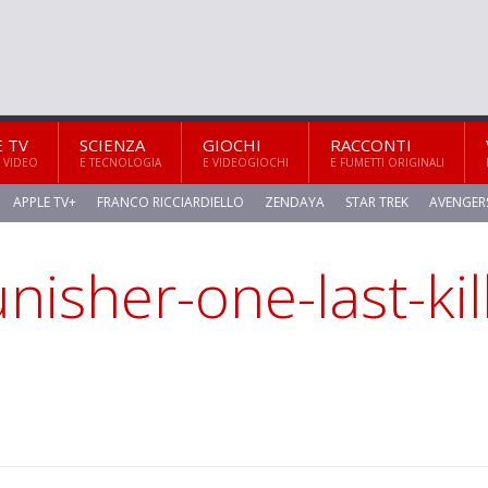
E TV
SCIENZA
GIOCHI
RACCONTI
 VIDEO
E TECNOLOGIA
E VIDEOGIOCHI
E FUMETTI ORIGINALI
APPLE TV+
FRANCO RICCIARDIELLO
ZENDAYA
STAR TREK
AVENGER
nisher-one-last-kil