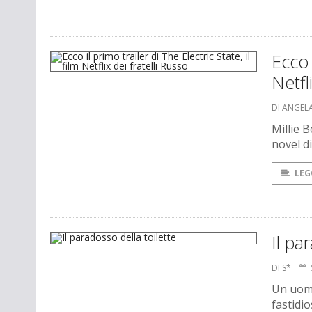
Ecco 
Netfl
DI ANGEL
Millie 
novel d
LEG
Il pa
DI S*
Un uomo
fastidi