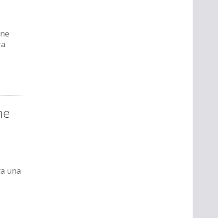
one
ra
me
va una