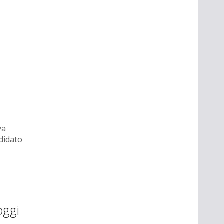
va
didato
oggi