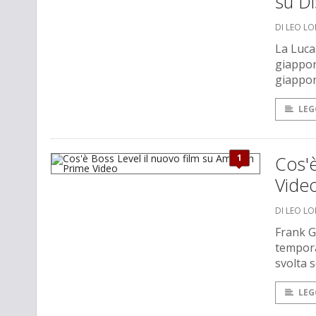
su D
DI LEO L
La Luca
giappon
giappo
LEG
1
Cos'è
Vide
DI LEO L
Frank G
tempora
svolta s
LEG