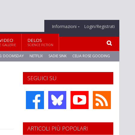
Informazioni
Login/Registrati
VIDEO
DELOS
E GALLERIE
SCIENCE FICTION
S: DOOMSDAY
NETFLIX
SADIE SINK
CELIA ROSE GOODING
SEGUICI SU
ARTICOLI PIÙ POPOLARI