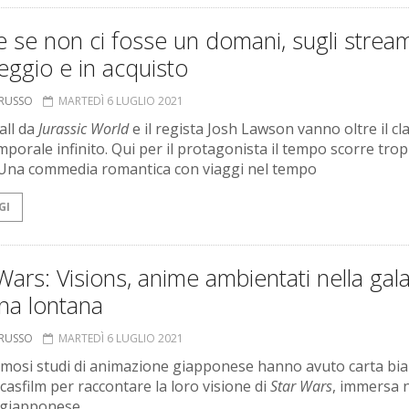
se non ci fosse un domani, sugli strea
eggio e in acquisto
ORUSSO
MARTEDÌ 6 LUGLIO 2021
all da
Jurassic World
e il regista Josh Lawson vanno oltre il cl
mporale infinito. Qui per il protagonista il tempo scorre tro
 Una commedia romantica con viaggi nel tempo
GI
Wars: Visions, anime ambientati nella gal
na lontana
ORUSSO
MARTEDÌ 6 LUGLIO 2021
amosi studi di animazione giapponese hanno avuto carta bi
casfilm per raccontare la loro visione di
Star Wars
, immersa n
 giapponese.