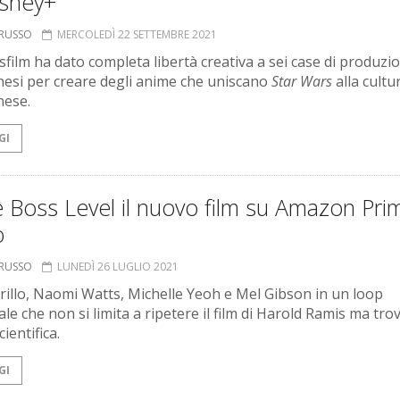
isney+
ORUSSO
MERCOLEDÌ 22 SETTEMBRE 2021
sfilm ha dato completa libertà creativa a sei case di produzi
esi per creare degli anime che uniscano
Star Wars
alla cultu
nese.
GI
 Boss Level il nuovo film su Amazon Pri
o
ORUSSO
LUNEDÌ 26 LUGLIO 2021
rillo, Naomi Watts, Michelle Yeoh e Mel Gibson in un loop
le che non si limita a ripetere il film di Harold Ramis ma tro
cientifica.
GI