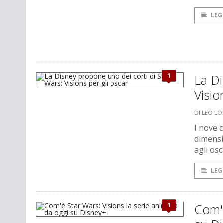
LEG
1
La Di
Visio
DI LEO L
I nove c
dimensi
agli osc
LEG
1
Com'è