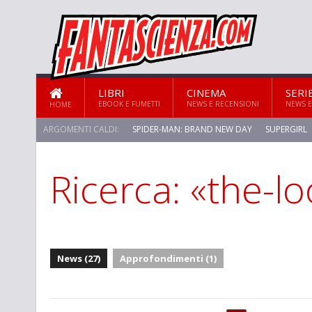
LIBRI
CINEMA
SERI
EBOOK E FUMETTI
NEWS E RECENSIONI
NEWS E
HOME
ARGOMENTI CALDI:
SPIDER-MAN: BRAND NEW DAY
SUPERGIRL
Ricerca: «the-l
News (27)
Approfondimenti (1)