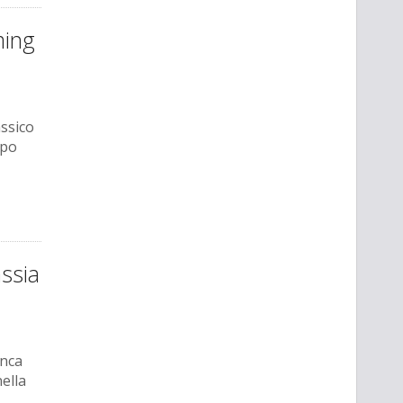
ming
assico
ppo
assia
anca
ella