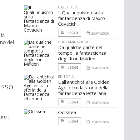
DALL'ITALIA
Il Qualunquismo sulla
fantascienza di Mauro
Covacich
LEGGI
26/07/2026
la
no del
CONTAMINAZIONI
Da qualche parte nel
tempo: la fantascienza
degli Iron Maiden
LEGGI
26/07/2026
EDITORIA
Dall’antichità alla Golden
Russo
Age: ecco la storia della
fantascienza letteraria
LEGGI
16/07/2026
Odissea
manzo
LEGGI
15/07/2026