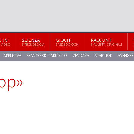
E TV
SCIENZA
GIOCHI
RACCONTI
 VIDEO
E TECNOLOGIA
E VIDEOGIOCHI
E FUMETTI ORIGINALI
APPLE TV+
FRANCO RICCIARDIELLO
ZENDAYA
STAR TREK
AVENGER
oop»