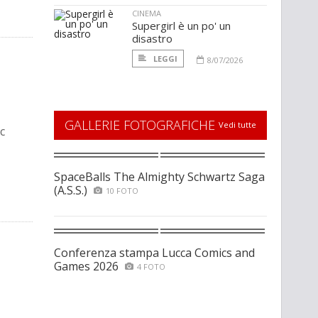
CINEMA
Supergirl è un po' un
disastro
LEGGI
8/07/2026
GALLERIE FOTOGRAFICHE
Vedi tutte
c
SpaceBalls The Almighty Schwartz Saga
(A.S.S.)
10 FOTO
Conferenza stampa Lucca Comics and
Games 2026
4 FOTO