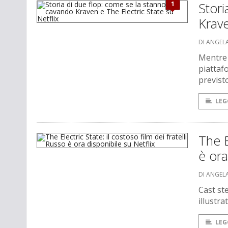
1
Stori
Krave
DI ANGEL
Mentre 
piattaf
previst
LEG
The E
è ora
DI ANGEL
Cast st
illustr
LEG