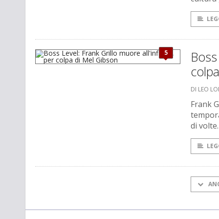
LEG
5
Boss 
colpa
DI LEO L
Frank G
tempora
di volte.
LEG
AN