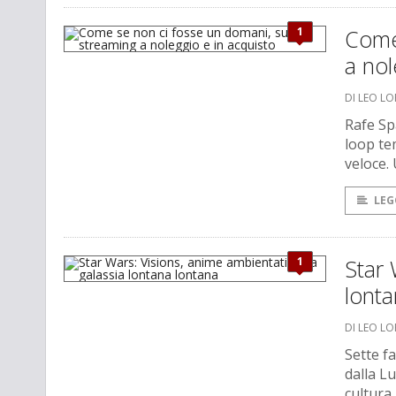
1
Come 
a nol
DI LEO L
Rafe Sp
loop te
veloce.
LEG
1
Star 
lonta
DI LEO L
Sette f
dalla Lu
cultura