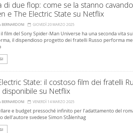
a di due flop: come se la stanno cavando
n e The Electric State su Netflix
A BERNARDONI
GIOVEDÌ 20 MARZO 2025
il film del Sony Spider-Man Universe ha una seconda vita sul
orma, il dispendioso progetto dei fratelli Russo performa me
o
GI
lectric State: il costoso film dei fratelli 
 disponibile su Netflix
A BERNARDONI
VENERDÌ 14 MARZO 2025
ellare e budget pressoché infinito per l'adattamento del ro
ato dell'autore svedese Simon Stålenhag
GI