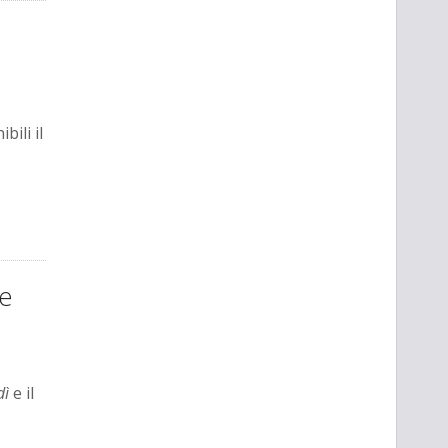
ili il
re
dì
e il