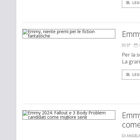
LEG
Emmy,
DI S*
Per la 
La gran
LEG
Emmy
come 
DI ANGEL