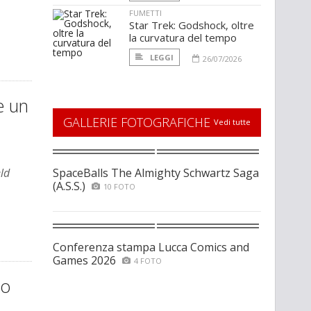
FUMETTI
Star Trek: Godshock, oltre
la curvatura del tempo
LEGGI
26/07/2026
e un
GALLERIE FOTOGRAFICHE
Vedi tutte
eld
SpaceBalls The Almighty Schwartz Saga
(A.S.S.)
10 FOTO
Conferenza stampa Lucca Comics and
Games 2026
4 FOTO
no