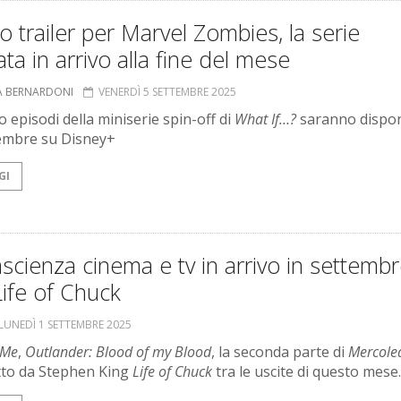
o trailer per Marvel Zombies, la serie
ta in arrivo alla fine del mese
A BERNARDONI
VENERDÌ 5 SETTEMBRE 2025
o episodi della miniserie spin-off di
What If…?
saranno disponib
embre su Disney+
GI
scienza cinema e tv in arrivo in settemb
ife of Chuck
LUNEDÌ 1 SETTEMBRE 2025
 Me
,
Outlander: Blood of my Blood
, la seconda parte di
Mercole
atto da Stephen King
Life of Chuck
tra le uscite di questo mese.