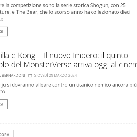
re la competizione sono la serie storica Shogun, con 25
ture, e The Bear, che lo scorso anno ha collezionato dieci
te
GI
lla e Kong – Il nuovo Impero: il quinto
olo del MonsterVerse arriva oggi al cine
A BERNARDONI
GIOVEDÌ 28 MARZO 2024
aiju si dovranno alleare contro un titanico nemico ancora più
ato
GI
CORA