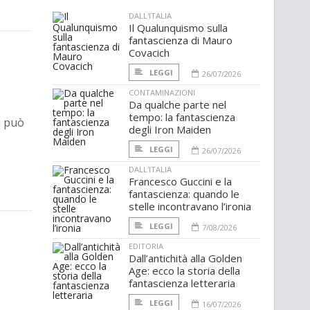
DALL'ITALIA
Il Qualunquismo sulla
fantascienza di Mauro
Covacich
LEGGI
26/07/2026
CONTAMINAZIONI
Da qualche parte nel
tempo: la fantascienza
 può
degli Iron Maiden
LEGGI
26/07/2026
DALL'ITALIA
Francesco Guccini e la
fantascienza: quando le
stelle incontravano l’ironia
LEGGI
7/08/2026
EDITORIA
Dall’antichità alla Golden
Age: ecco la storia della
fantascienza letteraria
LEGGI
16/07/2026