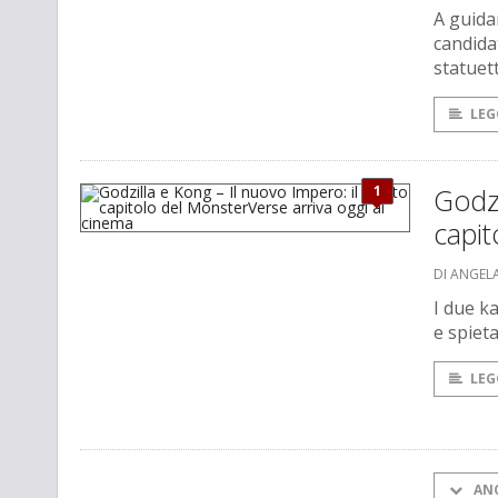
A guida
candida
statuet
LEG
1
Godzi
capit
DI ANGEL
I due k
e spiet
LEG
AN