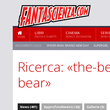
LIBRI
CINEMA
SERI
EBOOK E FUMETTI
NEWS E RECENSIONI
NEWS E
HOME
ARGOMENTI CALDI:
SPIDER-MAN: BRAND NEW DAY
SUPERGIRL
Ricerca: «the-be
STAR TREK: STRANGE NEW WORLDS
bear»
News (401)
Approfondimenti (42)
Gallerie (5)