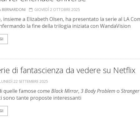
A BERNARDONI
GIOVEDÌ 2 OTTOBRE 2025
e, insieme a Elizabeth Olsen, ha presentato la serie al LA Co
nfermando la fine della trilogia iniziata con WandaVision
GI
rie di fantascienza da vedere su Netflix
LUNEDÌ 22 SETTEMBRE 2025
à di quelle famose come
Black Mirror
,
3 Body Problem
o
Stranger
 ci sono tante proposte interessanti
GI