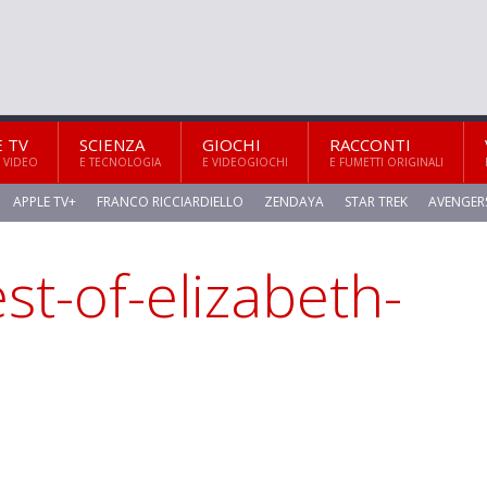
E TV
SCIENZA
GIOCHI
RACCONTI
 VIDEO
E TECNOLOGIA
E VIDEOGIOCHI
E FUMETTI ORIGINALI
APPLE TV+
FRANCO RICCIARDIELLO
ZENDAYA
STAR TREK
AVENGER
st-of-elizabeth-