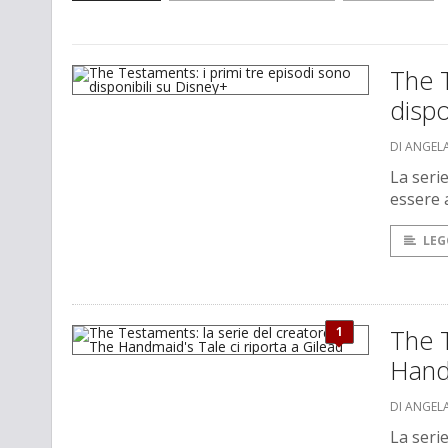
The T
dispo
DI ANGEL
La serie
essere 
LEG
1
The T
Handm
DI ANGEL
La seri