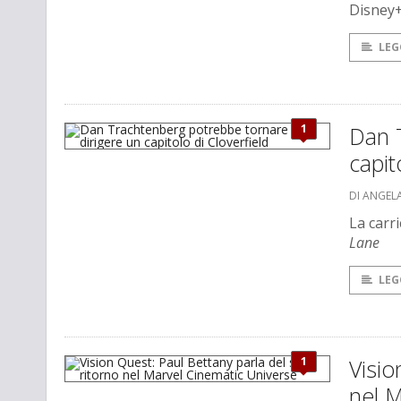
Disney+
LEG
1
Dan 
capit
DI ANGEL
La carri
Lane
LEG
1
Visio
nel M