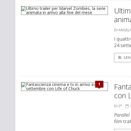
Ultim
anima
DI ANGEL
I quattr
24 sett
LEG
1
Fanta
con L
DI S*
Parallel
film tr