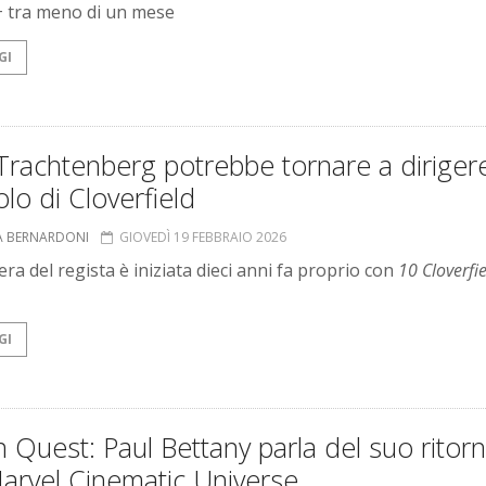
 tra meno di un mese
GI
Trachtenberg potrebbe tornare a diriger
olo di Cloverfield
A BERNARDONI
GIOVEDÌ 19 FEBBRAIO 2026
era del regista è iniziata dieci anni fa proprio con
10 Cloverfi
GI
n Quest: Paul Bettany parla del suo ritor
arvel Cinematic Universe