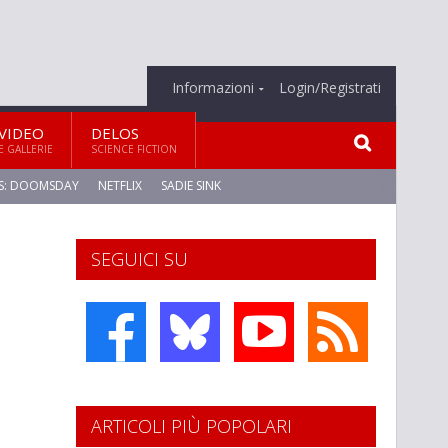
Informazioni
Login/Registrati
VIDEO
DELOS
E GALLERIE
SCIENCE FICTION
S: DOOMSDAY
NETFLIX
SADIE SINK
SEGUICI SU
ARTICOLI PIÙ POPOLARI