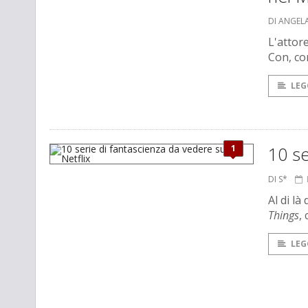
DI ANGEL
L'attor
Con, co
LEG
1
10 se
DI S*
Al di l
Things
,
LEG