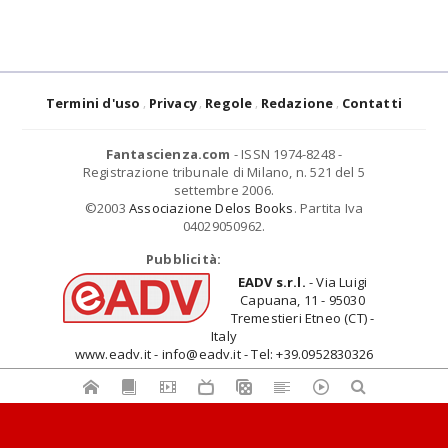
Termini d'uso
Privacy
Regole
Redazione
Contatti
Fantascienza.com
- ISSN 1974-8248 -
Registrazione tribunale di Milano, n. 521 del 5
settembre 2006.
©2003
Associazione Delos Books
. Partita Iva
04029050962.
Pubblicità:
EADV s.r.l.
- Via Luigi
Capuana, 11 - 95030
Tremestieri Etneo (CT) -
Italy
www.eadv.it - info@eadv.it - Tel: +39.0952830326