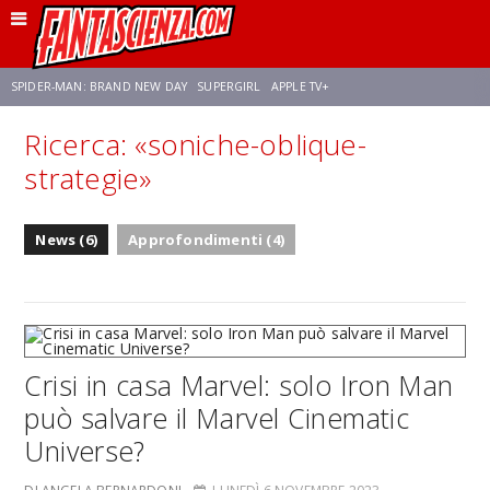
SPIDER-MAN: BRAND NEW DAY
SUPERGIRL
APPLE TV+
Ricerca: «soniche-oblique-
FRANCO RICCIARDIELLO
ZENDAYA
AVENGERS: DOOMSDAY
STAR TREK
strategie»
NETFLIX
SADIE SINK
STAR TREK: STRANGE NEW WORLDS
News (6)
Approfondimenti (4)
Crisi in casa Marvel: solo Iron Man
può salvare il Marvel Cinematic
Universe?