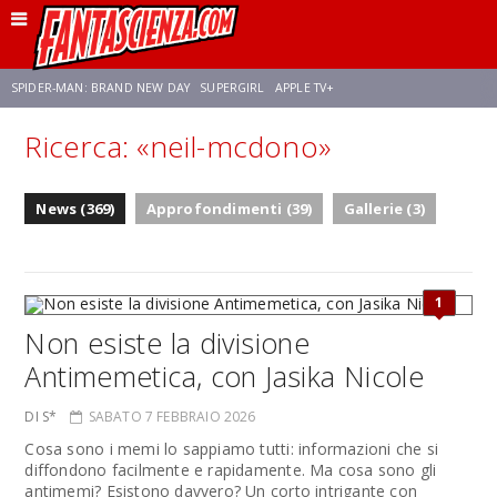
SPIDER-MAN: BRAND NEW DAY
SUPERGIRL
APPLE TV+
Ricerca: «neil-mcdono»
FRANCO RICCIARDIELLO
ZENDAYA
STAR TREK
AVENGERS: DOOMSDAY
News (369)
Approfondimenti (39)
Gallerie (3)
NETFLIX
SADIE SINK
CELIA ROSE GOODING
1
Non esiste la divisione
Antimemetica, con Jasika Nicole
DI S*
SABATO 7 FEBBRAIO 2026
Cosa sono i memi lo sappiamo tutti: informazioni che si
diffondono facilmente e rapidamente. Ma cosa sono gli
antimemi? Esistono davvero? Un corto intrigante con