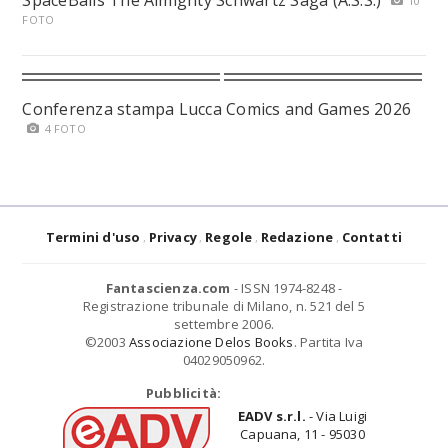
SpaceBalls The Almighty Schwartz Saga (A.S.S.)
10
FOTO
Conferenza stampa Lucca Comics and Games 2026
4 FOTO
Termini d'uso
Privacy
Regole
Redazione
Contatti
Fantascienza.com
- ISSN 1974-8248 -
Registrazione tribunale di Milano, n. 521 del 5
settembre 2006.
©2003
Associazione Delos Books
. Partita Iva
04029050962.
Pubblicità:
EADV s.r.l.
- Via Luigi
Capuana, 11 - 95030