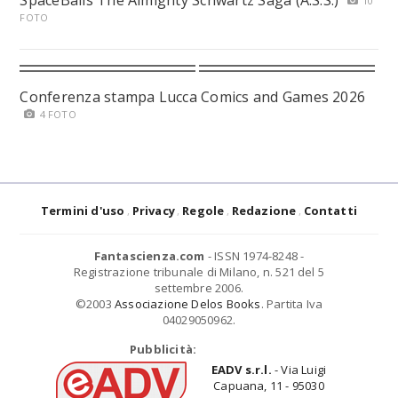
SpaceBalls The Almighty Schwartz Saga (A.S.S.)
10
FOTO
Conferenza stampa Lucca Comics and Games 2026
4 FOTO
Termini d'uso
Privacy
Regole
Redazione
Contatti
Fantascienza.com
- ISSN 1974-8248 -
Registrazione tribunale di Milano, n. 521 del 5
settembre 2006.
©2003
Associazione Delos Books
. Partita Iva
04029050962.
Pubblicità:
EADV s.r.l.
- Via Luigi
Capuana, 11 - 95030