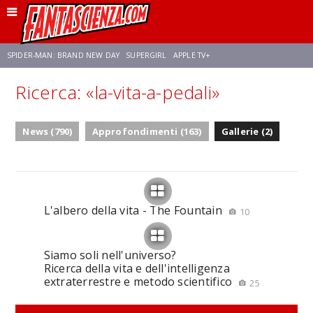
SPIDER-MAN: BRAND NEW DAY
SUPERGIRL
APPLE TV+
Ricerca: «la-vita-a-pedali»
FRANCO RICCIARDIELLO
ZENDAYA
STAR TREK
AVENGERS: DOOMSDAY
News (790)
Approfondimenti (163)
Gallerie (2)
NETFLIX
SADIE SINK
STAR TREK: STRANGE NEW WORLDS
L'albero della vita - The Fountain
10
Siamo soli nell'universo?
Ricerca della vita e dell'intelligenza
extraterrestre e metodo scientifico
25