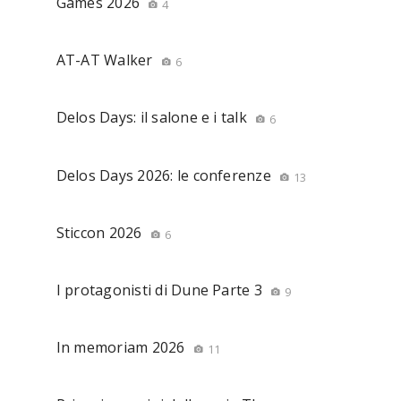
Games 2026
4
AT-AT Walker
6
Delos Days: il salone e i talk
6
Delos Days 2026: le conferenze
13
Sticcon 2026
6
I protagonisti di Dune Parte 3
9
In memoriam 2026
11