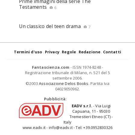
Prime immagini della serie The
Testaments
6
Un classico del teen drama
7
Termini d'uso
Privacy
Regole
Redazione
Contatti
Fantascienza.com
- ISSN 1974-8248 -
Registrazione tribunale di Milano, n. 521 del 5
settembre 2006.
©2003
Associazione Delos Books
. Partita Iva
04029050962.
Pubblicità:
EADV s.r.l.
- Via Luigi
Capuana, 11 - 95030
Tremestieri Etneo (CT) -
Italy
www.eadv.it - info@eadv.it - Tel: +39.0952830326