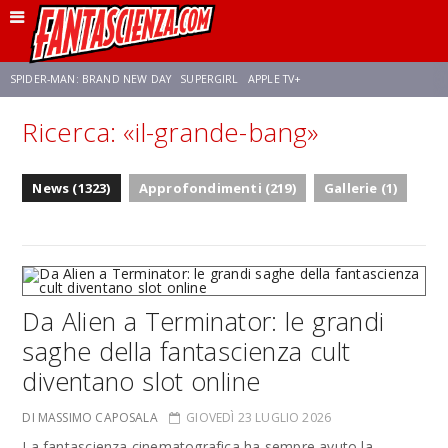
SPIDER-MAN: BRAND NEW DAY
SUPERGIRL
APPLE TV+
Ricerca: «il-grande-bang»
FRANCO RICCIARDIELLO
ZENDAYA
AVENGERS: DOOMSDAY
STAR TREK
News (1323)
Approfondimenti (219)
Gallerie (1)
NETFLIX
SADIE SINK
CELIA ROSE GOODING
Da Alien a Terminator: le grandi
saghe della fantascienza cult
diventano slot online
DI MASSIMO CAPOSALA
GIOVEDÌ 23 LUGLIO 2026
La fantascienza cinematografica ha sempre avuto la