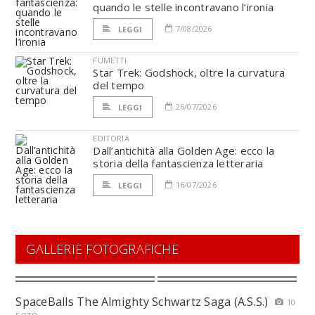
quando le stelle incontravano l’ironia
7/08/2026
LEGGI
FUMETTI
Star Trek: Godshock, oltre la curvatura
del tempo
26/07/2026
LEGGI
EDITORIA
Dall’antichità alla Golden Age: ecco la
storia della fantascienza letteraria
16/07/2026
LEGGI
GALLERIE FOTOGRAFICHE
SpaceBalls The Almighty Schwartz Saga (A.S.S.)
10