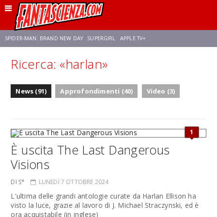
SPIDER-MAN: BRAND NEW DAY
SUPERGIRL
APPLE TV+
Ricerca: «harlan»
FRANCO RICCIARDIELLO
ZENDAYA
STAR TREK
AVENGERS: DOOMSDAY
News (91)
Approfondimenti (40)
Video (3)
NETFLIX
SADIE SINK
STAR TREK: STRANGE NEW WORLDS
1
È uscita The Last Dangerous
Visions
DI S*
LUNEDÌ 7 OTTOBRE 2024
L'ultima delle grandi antologie curate da Harlan Ellison ha
visto la luce, grazie al lavoro di J. Michael Straczynski, ed è
ora acquistabile (in inglese)