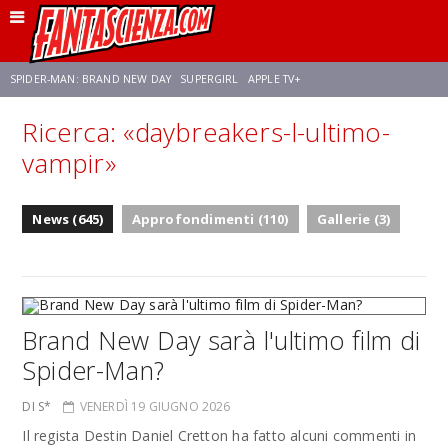
SPIDER-MAN: BRAND NEW DAY
SUPERGIRL
APPLE TV+
Ricerca: «daybreakers-l-ultimo-
FRANCO RICCIARDIELLO
ZENDAYA
STAR TREK
AVENGERS: DOOMSDAY
vampir»
NETFLIX
SADIE SINK
STAR TREK: STRANGE NEW WORLDS
News (645)
Approfondimenti (110)
Gallerie (3)
Brand New Day sarà l'ultimo film di
Spider-Man?
DI S*
VENERDÌ 19 GIUGNO 2026
Il regista Destin Daniel Cretton ha fatto alcuni commenti in