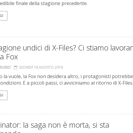
redibile finale della stagione precedente.
GI
agione undici di X-Files? Ci stiamo lavora
la Fox
ORUSSO
GIOVEDÌ 18 AGOSTO 2016
o la vuole, la Fox non desidera altro, i protagonisti potrebb
condizioni. E a piccoli passi, ci avviciniamo al ritorno di X-Files
GI
nator: la saga non è morta, si sta