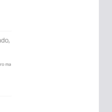
ndo,
ero ma
.