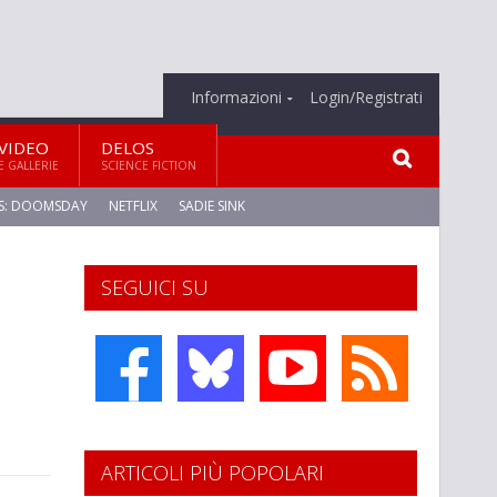
Informazioni
Login/Registrati
VIDEO
DELOS
E GALLERIE
SCIENCE FICTION
S: DOOMSDAY
NETFLIX
SADIE SINK
SEGUICI SU
ARTICOLI PIÙ POPOLARI