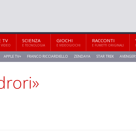
E TV
SCIENZA
GIOCHI
RACCONTI
 VIDEO
E TECNOLOGIA
E VIDEOGIOCHI
E FUMETTI ORIGINALI
APPLE TV+
FRANCO RICCIARDIELLO
ZENDAYA
STAR TREK
AVENGER
drori»