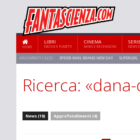
LIBRI
CINEMA
SERI
EBOOK E FUMETTI
NEWS E RECENSIONI
NEWS E
HOME
ARGOMENTI CALDI:
SPIDER-MAN: BRAND NEW DAY
SUPERGIRL
Ricerca: «dana-
STAR TREK: STRANGE NEW WORLDS
News (18)
Approfondimenti (4)