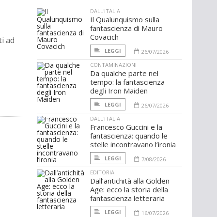
DALL'ITALIA
Il Qualunquismo sulla
fantascienza di Mauro
Covacich
i ad
LEGGI
26/07/2026
CONTAMINAZIONI
Da qualche parte nel
tempo: la fantascienza
degli Iron Maiden
LEGGI
26/07/2026
DALL'ITALIA
Francesco Guccini e la
fantascienza: quando le
stelle incontravano l’ironia
LEGGI
7/08/2026
EDITORIA
Dall’antichità alla Golden
Age: ecco la storia della
fantascienza letteraria
LEGGI
16/07/2026