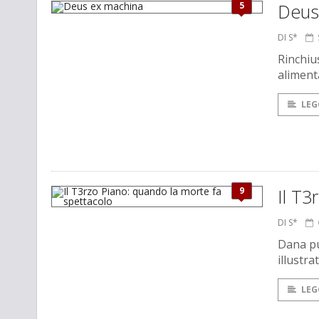
5
Deus
DI S*
Rinchiu
aliment
LEG
9
Il T3
DI S*
Dana pu
illustra
LEG