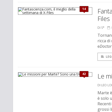
14
Fanta
Files
DI S*
Tornano
ricca di
e
Docto
LEG
42
Le mi
DI LEO L
Marte è
è solo u
Recenti 
grossi l