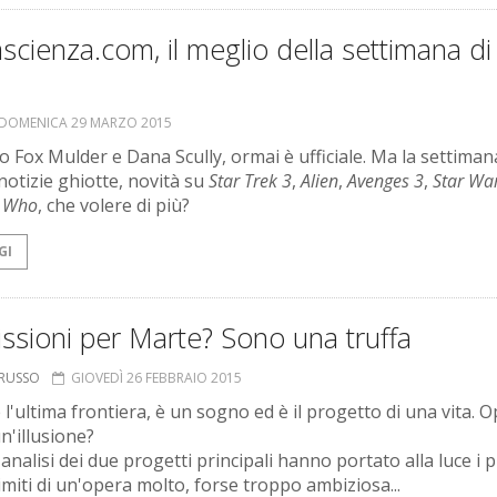
scienza.com, il meglio della settimana di
DOMENICA 29 MARZO 2015
 Fox Mulder e Dana Scully, ormai è ufficiale. Ma la settiman
 notizie ghiotte, novità su
Star Trek 3
,
Alien
,
Avenges 3
,
Star Wa
r Who
, che volere di più?
GI
ssioni per Marte? Sono una truffa
ORUSSO
GIOVEDÌ 26 FEBBRAIO 2015
 l'ultima frontiera, è un sogno ed è il progetto di una vita. 
n'illusione?
analisi dei due progetti principali hanno portato alla luce i p
imiti di un'opera molto, forse troppo ambiziosa...