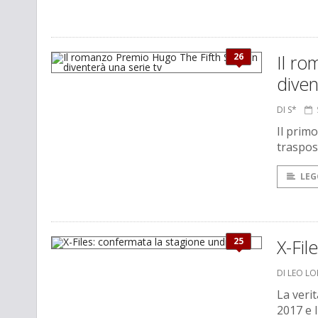
26
Il r
diven
DI S*
Il primo
traspos
LEG
25
X-Fil
DI LEO L
La verit
2017 e 