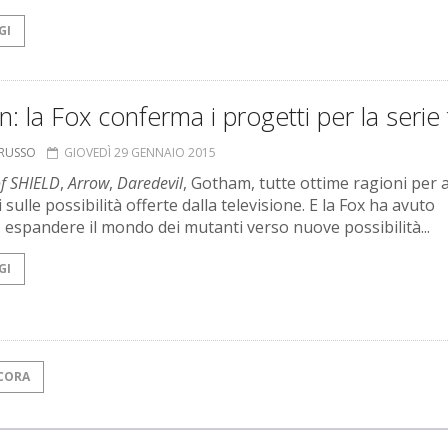
GI
: la Fox conferma i progetti per la serie 
ORUSSO
GIOVEDÌ 29 GENNAIO 2015
of SHIELD
,
Arrow
,
Daredevil
, Gotham, tutte ottime ragioni per 
i sulle possibilità offerte dalla televisione. E la Fox ha avuto
, espandere il mondo dei mutanti verso nuove possibilità...
GI
CORA