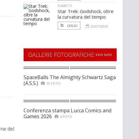
FUMETTI
Star Trek: Godshock, oltre
la curvatura del tempo
LEGGI
26/07/2026
GALLERIE FOTOGRAFICHE
Vedi tutte
SpaceBalls The Almighty Schwartz Saga
(A.S.S.)
10 FOTO
Conferenza stampa Lucca Comics and
Games 2026
4 FOTO
ine del