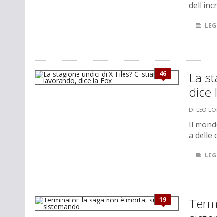
dell'inc
LEG
46
La st
dice 
DI LEO L
Il mond
a delle 
LEG
19
Termi