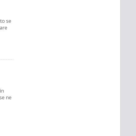
to se
fare
in
 se ne