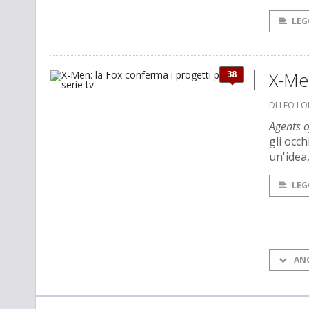
LEG
38
X-Men
DI LEO L
Agents 
gli occh
un'idea
LEG
AN