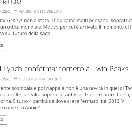
emando
ORUSSO
VENERDÌ 9 OTTOBRE 2015
tor Genisys
non è stato il flop come molti pensano, soprattut
n un ottica mondiale. Motivo per cui è arrivato il momento di 
za sul futuro della saga
GI
d Lynch conferma: tornerò a Twin Peaks
ORUSSO
GIOVEDÌ 21 MAGGIO 2015
gente scompaia e poi riappaia non è una novità in quel di Tw
a a volte la realtà supera la fantasia. Il suo creatore torna,
torna. E tutto ripartirà da dove si era fermato, nel 2016. Vi
te come sta Annie?
GI