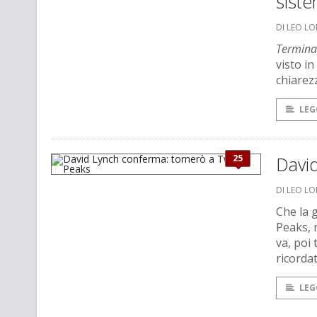
sist
DI LEO L
Termina
visto i
chiarez
LEG
25
Davi
DI LEO L
Che la 
Peaks, m
va, poi 
ricorda
LEG