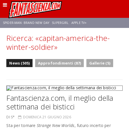
SPIDER-MAN: BRAND NEW DAY
SUPERGIRL
APPLE TV+
Ricerca: «capitan-america-the-
FRANCO RICCIARDIELLO
ZENDAYA
AVENGERS: DOOMSDAY
STAR TREK
winter-soldier»
NETFLIX
SADIE SINK
STAR TREK: STRANGE NEW WORLDS
News (505)
Approfondimenti (87)
Gallerie (5)
Fantascienza.com, il meglio della
settimana dei bisticci
DI S*
DOMENICA 21 GIUGNO 2026
Sta per tornare
Strange New Worlds
, futuro incerto per