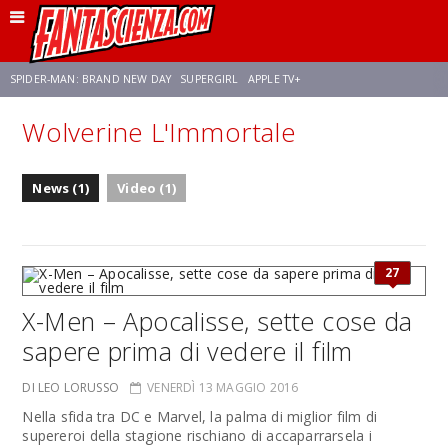
SPIDER-MAN: BRAND NEW DAY
SUPERGIRL
APPLE TV+
Wolverine L'Immortale
FRANCO RICCIARDIELLO
ZENDAYA
STAR TREK
AVENGERS: DOOMSDAY
News (1)
Video (1)
NETFLIX
SADIE SINK
STAR TREK: STRANGE NEW WORLDS
27
X-Men – Apocalisse, sette cose da
sapere prima di vedere il film
DI LEO LORUSSO
VENERDÌ 13 MAGGIO 2016
Nella sfida tra DC e Marvel, la palma di miglior film di
supereroi della stagione rischiano di accaparrarsela i