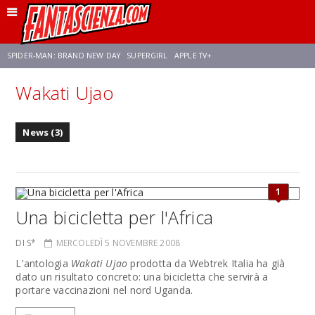
SPIDER-MAN: BRAND NEW DAY
SUPERGIRL
APPLE TV+
Wakati Ujao
FRANCO RICCIARDIELLO
ZENDAYA
STAR TREK
AVENGERS: DOOMSDAY
News (3)
NETFLIX
SADIE SINK
CELIA ROSE GOODING
1
Una bicicletta per l'Africa
DI S*
MERCOLEDÌ 5 NOVEMBRE 2008
L'antologia
Wakati Ujao
prodotta da Webtrek Italia ha già
dato un risultato concreto: una bicicletta che servirà a
portare vaccinazioni nel nord Uganda.