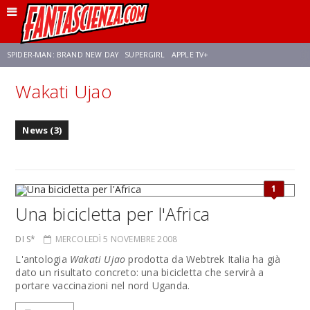
SPIDER-MAN: BRAND NEW DAY
SUPERGIRL
APPLE TV+
Wakati Ujao
FRANCO RICCIARDIELLO
ZENDAYA
STAR TREK
AVENGERS: DOOMSDAY
News (3)
NETFLIX
SADIE SINK
CELIA ROSE GOODING
1
Una bicicletta per l'Africa
DI S*
MERCOLEDÌ 5 NOVEMBRE 2008
L'antologia
Wakati Ujao
prodotta da Webtrek Italia ha già
dato un risultato concreto: una bicicletta che servirà a
portare vaccinazioni nel nord Uganda.