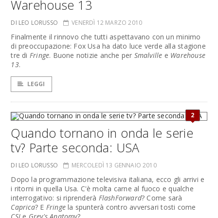
Warehouse 13
DI LEO LORUSSO
VENERDÌ 12 MARZO 2010
Finalmente il rinnovo che tutti aspettavano con un minimo
di preoccupazione: Fox Usa ha dato luce verde alla stagione
tre di
Fringe
. Buone notizie anche per
Smalville
e
Warehouse
13
.
LEGGI
2
Quando tornano in onda le serie
tv? Parte seconda: USA
DI LEO LORUSSO
MERCOLEDÌ 13 GENNAIO 2010
Dopo la programmazione televisiva italiana, ecco gli arrivi e
i ritorni in quella Usa. C'è molta carne al fuoco e qualche
interrogativo: si riprenderà
FlashForward
? Come sarà
Caprica
? E
Fringe
la spunterà contro avversari tosti come
CSI
e
Grey's Anatomy
?