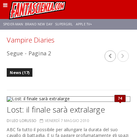
SPIDER-MAN: BRAND NEW DAY
SUPERGIRL
APPLE TV+
Vampire Diaries
FRANCO RICCIARDIELLO
ZENDAYA
STAR TREK
AVENGERS: DOOMSDAY
Segue - Pagina 2
NETFLIX
SADIE SINK
CELIA ROSE GOODING
News (17)
74
Lost: il finale sarà extralarge
DI LEO LORUSSO
VENERDÌ 7 MAGGIO 2010
ABC fa tutto il possibile per allungare la durata del suo
cavallo di battaglia. E si fa pagare profumatamente gli spazi