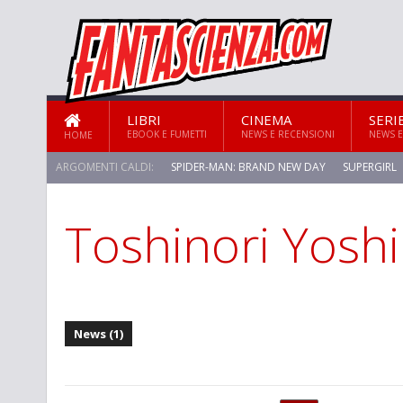
LIBRI
CINEMA
SERI
EBOOK E FUMETTI
NEWS E RECENSIONI
NEWS E
HOME
ARGOMENTI CALDI:
SPIDER-MAN: BRAND NEW DAY
SUPERGIRL
Toshinori Yosh
News (1)