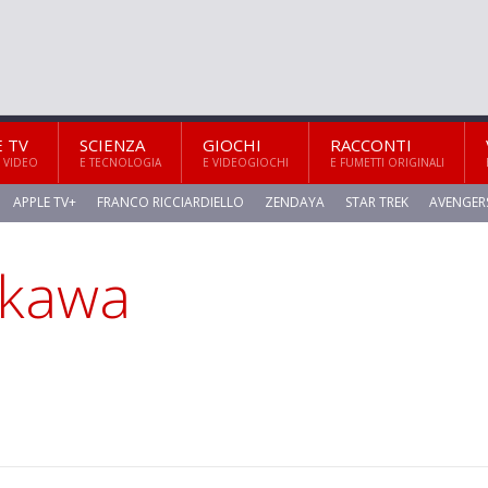
E TV
SCIENZA
GIOCHI
RACCONTI
 VIDEO
E TECNOLOGIA
E VIDEOGIOCHI
E FUMETTI ORIGINALI
APPLE TV+
FRANCO RICCIARDIELLO
ZENDAYA
STAR TREK
AVENGER
ikawa