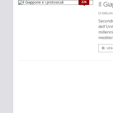
226
Il Gi
DI EMILIA
Secondo
dell'Un
millenn
medite
LEG