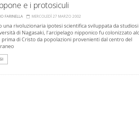
appone e i protosiculi
NO FARINELLA
MERCOLEDÌ 27 MARZO 2002
 una rivoluzionaria ipotesi scientifica sviluppata da studiosi
iversità di Nagasaki, l'arcipelago nipponico fu colonizzato al
i prima di Cristo da popolazioni provenienti dal centro del
rraneo
GI