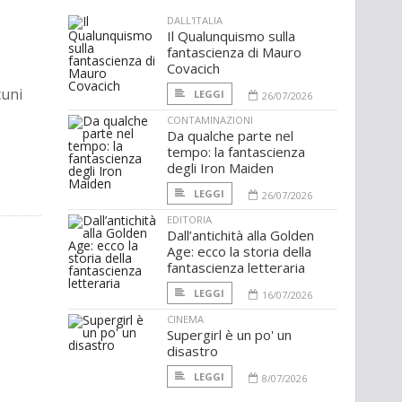
DALL'ITALIA
Il Qualunquismo sulla
fantascienza di Mauro
Covacich
cuni
LEGGI
26/07/2026
CONTAMINAZIONI
Da qualche parte nel
tempo: la fantascienza
degli Iron Maiden
LEGGI
26/07/2026
EDITORIA
Dall’antichità alla Golden
Age: ecco la storia della
fantascienza letteraria
LEGGI
16/07/2026
CINEMA
Supergirl è un po' un
disastro
LEGGI
8/07/2026