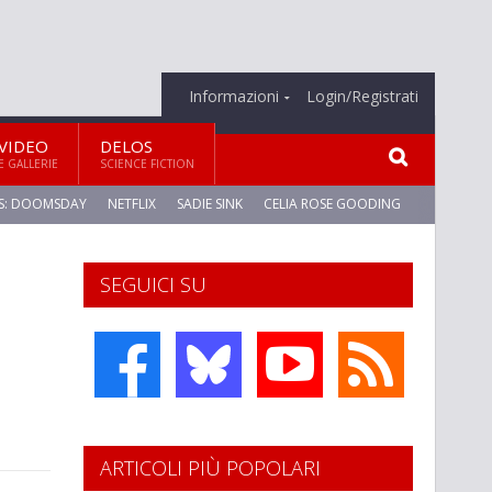
Informazioni
Login/Registrati
VIDEO
DELOS
E GALLERIE
SCIENCE FICTION
S: DOOMSDAY
NETFLIX
SADIE SINK
CELIA ROSE GOODING
SEGUICI SU
ARTICOLI PIÙ POPOLARI