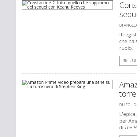
Const
sequ
DI ANGEL
Il regi
che ha 
ruolo.
LEG
Amaz
torre
DI LEO L
L'epica
per Ama
di
The H