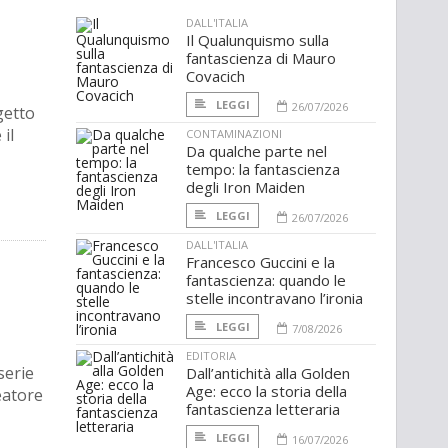
DALL'ITALIA
Il Qualunquismo sulla
fantascienza di Mauro
Covacich
LEGGI
26/07/2026
getto
il
CONTAMINAZIONI
Da qualche parte nel
tempo: la fantascienza
degli Iron Maiden
LEGGI
26/07/2026
DALL'ITALIA
Francesco Guccini e la
fantascienza: quando le
stelle incontravano l’ironia
LEGGI
7/08/2026
EDITORIA
serie
Dall’antichità alla Golden
Age: ecco la storia della
eatore
fantascienza letteraria
LEGGI
16/07/2026