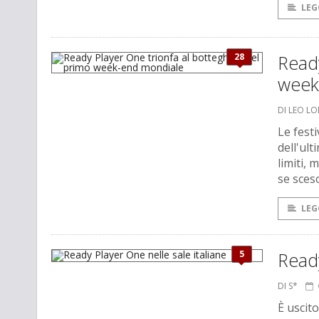
LEG
28
Ready
week
DI LEO L
Le festi
dell'ul
limiti, 
se sceso
LEG
5
Ready
DI S*
È uscito