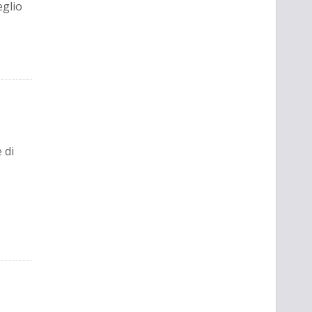
glio
 di