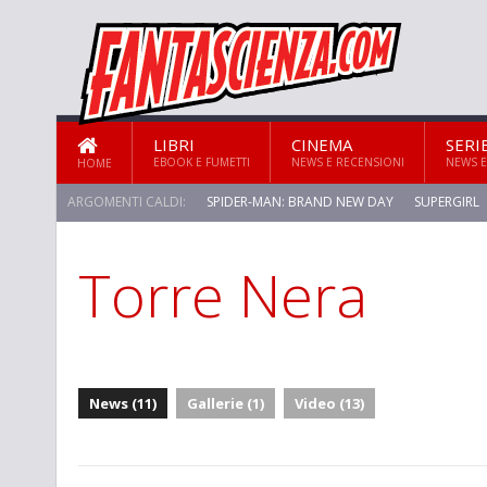
LIBRI
CINEMA
SERI
EBOOK E FUMETTI
NEWS E RECENSIONI
NEWS E
HOME
ARGOMENTI CALDI:
SPIDER-MAN: BRAND NEW DAY
SUPERGIRL
Torre Nera
STAR TREK: STRANGE NEW WORLDS
News (11)
Gallerie (1)
Video (13)