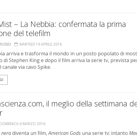
ist – La Nebbia: confermata la prima
one del telefilm
ORUSSO
MARTEDÌ 19 APRILE 2016
ia arriva e trasforma il mondo in un posto popolato di most
 di Stephen King e dopo il film arriva la serie tv, prevista per
l canale via cavo Spike.
GI
scienza.com, il meglio della settimana de
r
DOMENICA 6 MARZO 2016
 nera
diventa un film,
American Gods
una serie tv; intanto
Ma