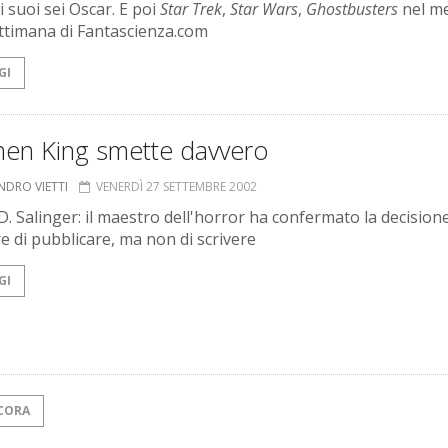
i suoi sei Oscar. E poi
Star Trek
,
Star Wars
,
Ghostbusters
nel me
ettimana di Fantascienza.com
GI
hen King smette davvero
NDRO VIETTI
VENERDÌ 27 SETTEMBRE 2002
D. Salinger: il maestro dell'horror ha confermato la decisione
e di pubblicare, ma non di scrivere
GI
CORA