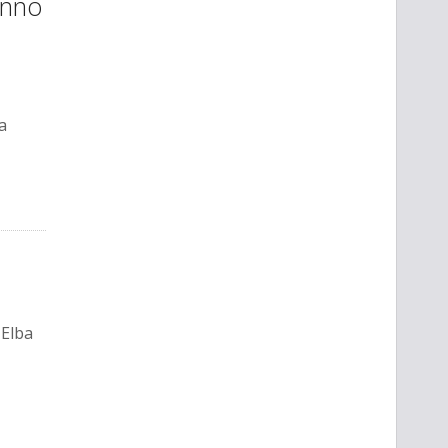
ranno
a
 Elba