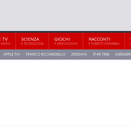
E TV
SCIENZA
GIOCHI
RACCONTI
 VIDEO
E TECNOLOGIA
E VIDEOGIOCHI
E FUMETTI ORIGINALI
APPLE TV+
FRANCO RICCIARDIELLO
ZENDAYA
STAR TREK
AVENGER