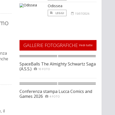
Odissea
LEGGI
15/07/2026
imo
GALLERIE FOTOGRAFICHE
Vedi tutte
enza
anche
SpaceBalls The Almighty Schwartz Saga
(A.S.S.)
10 FOTO
Conferenza stampa Lucca Comics and
Games 2026
4 FOTO
 il