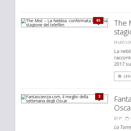
85
The M
stagi
DI LEO L
La nebb
racconto
2017 su
LEG
3
Fanta
Osca
DI S*
La Torre