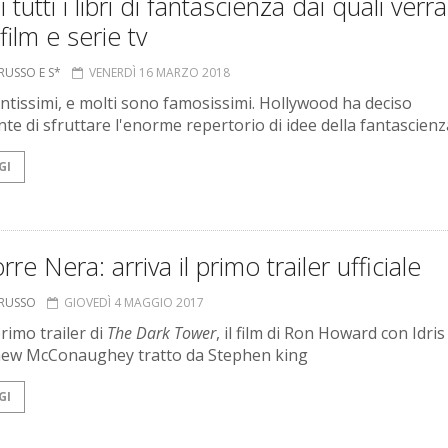
 tutti i libri di fantascienza dai quali ver
 film e serie tv
RUSSO E S*
VENERDÌ 16 MARZO 2018
ntissimi, e molti sono famosissimi. Hollywood ha deciso
nte di sfruttare l'enorme repertorio di idee della fantascienz
GI
rre Nera: arriva il primo trailer ufficiale
ORUSSO
GIOVEDÌ 4 MAGGIO 2017
primo trailer di
The Dark Tower
, il film di Ron Howard con Idris
hew McConaughey tratto da Stephen king
GI