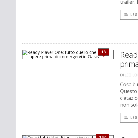
trailer,
LEG
13
Ready
prima
DI LEO L
Cosa è 
Questo 
ciatazi
non solo
LEG
147