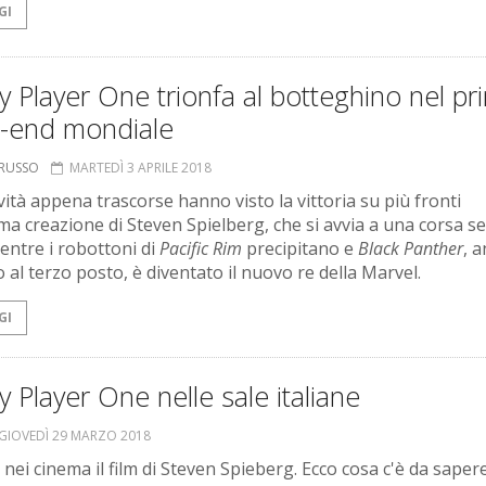
GI
 Player One trionfa al botteghino nel pr
-end mondiale
ORUSSO
MARTEDÌ 3 APRILE 2018
vità appena trascorse hanno visto la vittoria su più fronti
tima creazione di Steven Spielberg, che si avvia a una corsa s
mentre i robottoni di
Pacific Rim
precipitano e
Black Panther
, 
 al terzo posto, è diventato il nuovo re della Marvel.
GI
 Player One nelle sale italiane
GIOVEDÌ 29 MARZO 2018
 nei cinema il film di Steven Spieberg. Ecco cosa c'è da sapere,