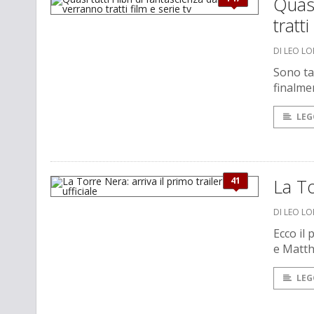
Quasi
tratti
DI LEO LO
Sono ta
finalme
LEG
41
La To
DI LEO L
Ecco il 
e Matt
LEG