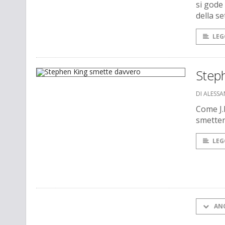
si gode 
della s
LEG
Step
DI ALESSA
Come J.
smetter
LEG
AN