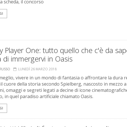
 la scheda, il concorso
GI
 Player One: tutto quello che c'è da sa
 di immergervi in Oasis
ORUSSO
LUNEDÌ 26 MARZO 2018
meglio, vivere in un mondo di fantasia o affrontare la dura r
il cuore della storia secondo Spielberg, nascosto in mezzo a
oni, omaggi e segreti legati a decine di icone cinematografich
, in quel paradiso artificiale chiamato Oasis.
GI