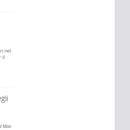
ri nel
 il
gli
d Max