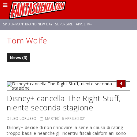
SPIDER-MAN: BRAND NEW DAY
SUPERGIRL
APPLE TV+
Tom Wolfe
FRANCO RICCIARDIELLO
ZENDAYA
STAR TREK
AVENGERS: DOOMSDAY
News (3)
NETFLIX
SADIE SINK
STAR TREK: STRANGE NEW WORLDS
4
Disney+ cancella The Right Stuff,
niente seconda stagione
DI LEO LORUSSO
MARTEDÌ 6 APRILE 2021
Disney+ decide di non rinnovare la serie a causa di rating
troppo bassi e neanche gli incentivi fiscali californiani sono