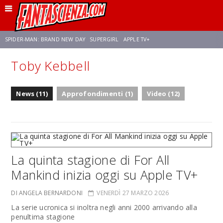
SPIDER-MAN: BRAND NEW DAY
SUPERGIRL
APPLE TV+
Toby Kebbell
FRANCO RICCIARDIELLO
ZENDAYA
STAR TREK
AVENGERS: DOOMSDAY
News (11)
Approfondimenti (1)
Video (12)
NETFLIX
SADIE SINK
CELIA ROSE GOODING
La quinta stagione di For All
Mankind inizia oggi su Apple TV+
DI ANGELA BERNARDONI
VENERDÌ 27 MARZO 2026
La serie ucronica si inoltra negli anni 2000 arrivando alla
penultima stagione