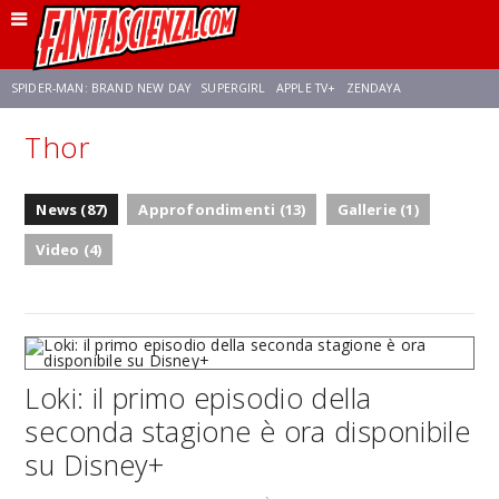
SPIDER-MAN: BRAND NEW DAY
SUPERGIRL
APPLE TV+
ZENDAYA
Thor
FRANCO RICCIARDIELLO
AVENGERS: DOOMSDAY
STAR TREK
NETFLIX
News (87)
Approfondimenti (13)
Gallerie (1)
SADIE SINK
STAR TREK: STRANGE NEW WORLDS
Video (4)
Loki: il primo episodio della
seconda stagione è ora disponibile
su Disney+