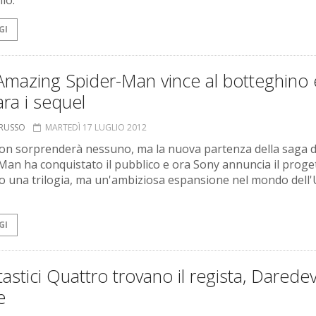
llo.
GI
Amazing Spider-Man vince al botteghino 
ra i sequel
ORUSSO
MARTEDÌ 17 LUGLIO 2012
on sorprenderà nessuno, ma la nuova partenza della saga d
Man ha conquistato il pubblico e ora Sony annuncia il proge
o una trilogia, ma un'ambiziosa espansione nel mondo del
GI
tastici Quattro trovano il regista, Daredevi
e