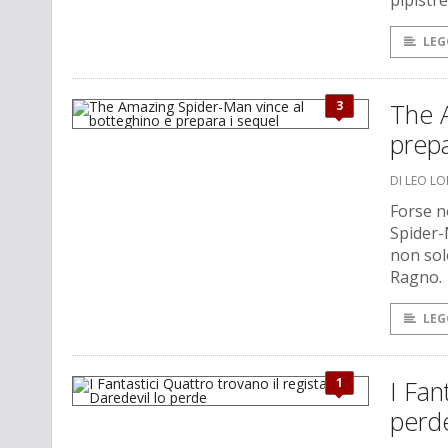
pipistre
LEG
3
The 
prepa
DI LEO L
Forse n
Spider-
non sol
Ragno.
LEG
1
I Fan
perd