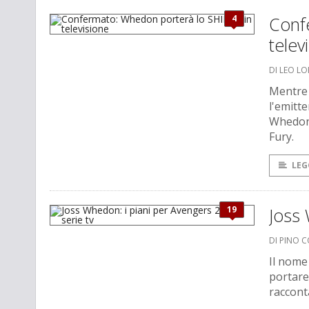
4
Conf
telev
DI LEO L
Mentre 
l'emitte
Whedon:
Fury.
LEG
19
Joss 
DI PINO 
Il nome
portare 
racconta