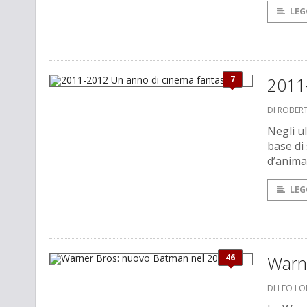
LEG
7
2011
DI ROBER
Negli u
base di
d’anima
LEG
46
Warn
DI LEO L