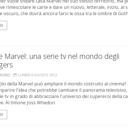
er vuole sfidare casa Marvel nel suo stesso territorio, ma p
ve rimescolare le carte e dare un nuovo, letterale, inizio, al 
re oscuro, che dovrà ancora farsi le ossa tra le ombre di Got
GI
 Marvel: una serie tv nel mondo degli
gers
ORUSSO
LUNEDÌ 6 AGOSTO 2012
lio della Marvel può ampliare il mondo costruito al cinema?
mparire l'idea che potrebbe cambiare il panorama televisivo,
e tv in grado di abbracciare l'universo dei supereroi della c
dee. Al timone Joss Whedon
GI