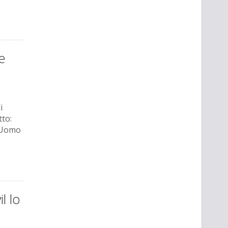
e
i
tto:
l'Uomo
l lo