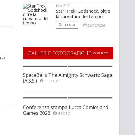
FUMETTI
Star Trek: Godshock, oltre
la curvatura del tempo
LEGGI
26/07/2026
GALLERIE FOTOGRAFICHE
Vedi tutte
m a
SpaceBalls The Almighty Schwartz Saga
(A.S.S.)
10 FOTO
Conferenza stampa Lucca Comics and
Games 2026
4 FOTO