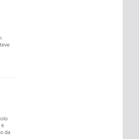
n
Steve
tolo
 è
to da