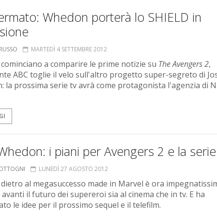
ermato: Whedon porterà lo SHIELD in
isione
ORUSSO
MARTEDÌ 4 SETTEMBRE 2012
cominciano a comparire le prime notizie su
The Avengers 2
,
nte ABC toglie il velo sull'altro progetto super-segreto di Jo
 la prossima serie tv avrà come protagonista l'agenzia di N
GI
Whedon: i piani per Avengers 2 e la serie
COTTOGNI
LUNEDÌ 27 AGOSTO 2012
 dietro al megasuccesso made in Marvel è ora impegnatissi
avanti il futuro dei supereroi sia al cinema che in tv. E ha
to le idee per il prossimo sequel e il telefilm.