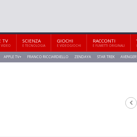
E TV
SCIENZA
GIOCHI
RACCONTI
 VIDEO
E TECNOLOGIA
E VIDEOGIOCHI
E FUMETTI ORIGINALI
APPLE TV+
FRANCO RICCIARDIELLO
ZENDAYA
STAR TREK
AVENGER