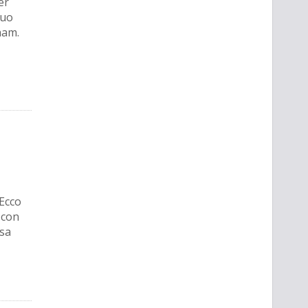
er
suo
ham.
 Ecco
 con
asa