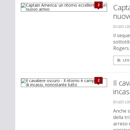
2
Capta
nuovo
DI LEO L
Il seque
sottoti
Rogers.
LEG
2
Il ca
incas
DI LEO L
Anche s
della tr
arreso 