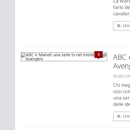
La Warn
farlo de
cavalie
LEG
3
ABC e
Aven
DI LEO L
Chi meg
così co
una seri
delle i
LEG