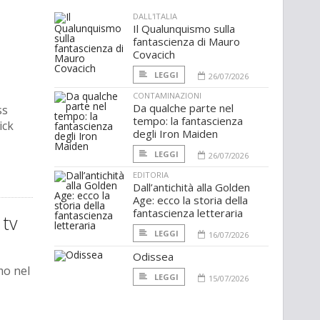
DALL'ITALIA
Il Qualunquismo sulla
fantascienza di Mauro
Covacich
LEGGI
26/07/2026
CONTAMINAZIONI
Da qualche parte nel
ss
tempo: la fantascienza
ick
degli Iron Maiden
LEGGI
26/07/2026
EDITORIA
Dall’antichità alla Golden
Age: ecco la storia della
fantascienza letteraria
 tv
LEGGI
16/07/2026
Odissea
mo nel
LEGGI
15/07/2026