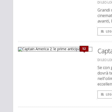
DI LEO L
Grandi m
cinemat
avanti,
LEG
52
Capta
DI LEO L
Se con 
dovrà te
nell'ol
eccellen
LEG