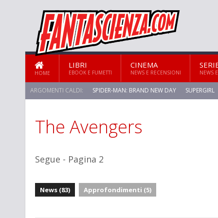
LIBRI
CINEMA
SERI
EBOOK E FUMETTI
NEWS E RECENSIONI
NEWS E
HOME
ARGOMENTI CALDI:
SPIDER-MAN: BRAND NEW DAY
SUPERGIRL
The Avengers
STAR TREK: STRANGE NEW WORLDS
Segue - Pagina 2
News (83)
Approfondimenti (5)