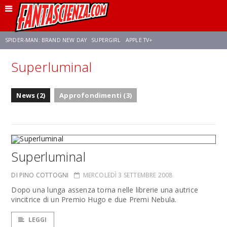
SPIDER-MAN: BRAND NEW DAY
SUPERGIRL
APPLE TV+
Superluminal
FRANCO RICCIARDIELLO
ZENDAYA
STAR TREK
AVENGERS: DOOMSDAY
News (2)
Approfondimenti (3)
NETFLIX
SADIE SINK
STAR TREK: STRANGE NEW WORLDS
Superluminal
DI PINO COTTOGNI
MERCOLEDÌ 3 SETTEMBRE 2008
Dopo una lunga assenza torna nelle librerie una autrice
vincitrice di un Premio Hugo e due Premi Nebula.
LEGGI