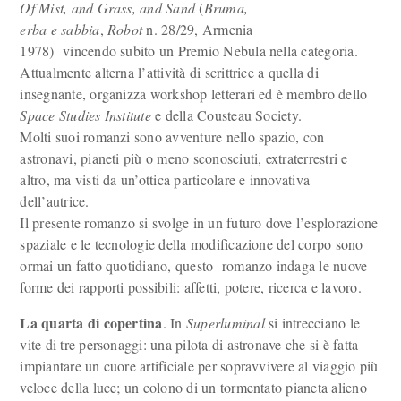
Of Mist, and Grass, and Sand
(
Bruma,
erba e sabbia
,
Robot
n. 28/29, Armenia
1978) vincendo subito un Premio Nebula nella categoria.
Attualmente alterna l’attività di scrittrice a quella di
insegnante, organizza workshop letterari ed è membro dello
Space Studies Institute
e della Cousteau Society.
Molti suoi romanzi sono avventure nello spazio, con
astronavi, pianeti più o meno sconosciuti, extraterrestri e
altro, ma visti da un’ottica particolare e innovativa
dell’autrice.
Il presente romanzo si svolge in un futuro dove l’esplorazione
spaziale e le tecnologie della modificazione del corpo sono
ormai un fatto quotidiano, questo romanzo indaga le nuove
forme dei rapporti possibili: affetti, potere, ricerca e lavoro.
La quarta di copertina
. In
Superluminal
si intrecciano le
vite di tre personaggi: una pilota di astronave che si è fatta
impiantare un cuore artificiale per sopravvivere al viaggio più
veloce della luce; un colono di un tormentato pianeta alieno