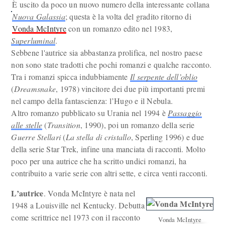
È uscito da poco un nuovo numero della interessante collana
Nuova Galassia
; questa è la volta del gradito ritorno di
Vonda McIntyre
con un romanzo edito nel 1983,
Superluminal
.
Sebbene l'autrice sia abbastanza prolifica, nel nostro paese
non sono state tradotti che pochi romanzi e qualche racconto.
Tra i romanzi spicca indubbiamente
Il serpente dell’oblio
(
Dreamsnake
, 1978) vincitore dei due più importanti premi
nel campo della fantascienza: l’Hugo e il Nebula.
Altro romanzo pubblicato su Urania nel 1994 è
Passaggio
alle stelle
(
Transition
, 1990), poi un romanzo della serie
Guerre Stellari
(
La stella di cristallo
, Sperling 1996) e due
della serie Star Trek, infine una manciata di racconti. Molto
poco per una autrice che ha scritto undici romanzi, ha
contribuito a varie serie con altri sette, e circa venti racconti.
L’autrice
. Vonda McIntyre è nata nel
1948 a Louisville nel Kentucky. Debutta
come scrittrice nel 1973 con il racconto
Vonda McIntyre