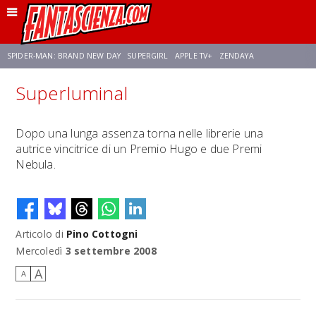
SPIDER-MAN: BRAND NEW DAY
SUPERGIRL
APPLE TV+
ZENDAYA
Superluminal
FRANCO RICCIARDIELLO
AVENGERS: DOOMSDAY
STAR TREK
NETFLIX
Dopo una lunga assenza torna nelle librerie una
autrice vincitrice di un Premio Hugo e due Premi
SADIE SINK
STAR TREK: STRANGE NEW WORLDS
Nebula.
Articolo di
Pino Cottogni
Mercoledì
3 settembre 2008
A
A