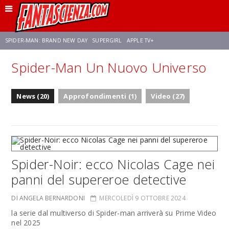
SPIDER-MAN: BRAND NEW DAY
SUPERGIRL
APPLE TV+
Spider-Man Un Nuovo Universo
FRANCO RICCIARDIELLO
ZENDAYA
STAR TREK
AVENGERS: DOOMSDAY
News (20)
Approfondimenti (1)
Video (27)
NETFLIX
SADIE SINK
STAR TREK: STRANGE NEW WORLDS
Spider-Noir: ecco Nicolas Cage nei
panni del supereroe detective
DI ANGELA BERNARDONI
MERCOLEDÌ 9 OTTOBRE 2024
la serie dal multiverso di Spider-man arriverà su Prime Video
nel 2025