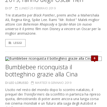
DI S*
LUNEDÌ 25 FEBBRAIO 2019
Tre statuette per
Black Panther
, premi anche a Mahershala
Ali, Regina King, Spike Lee. Rami "Mr. Robot" Malek miglior
attore con
Bohemian Rhapsody
e
Spider-Man Un nuovo
universo
è il primo film non Disney a vincere un Oscar per la
miglior animazione.
LEGGI
6
Bumblebee riconquista il
botteghino grazie alla Cina
DI LEO LORUSSO
MARTEDÌ 8 GENNAIO 2019
Uscito nel resto del mondo dopo lo scontro natalizio, il
prequel dei
Transformers
da sconfitto in partenza ha ripreso
quota, dimostrando di poter avere ancora una lunga corsa
nei cinema mondiali e un futuro alla saga degli Autobot e