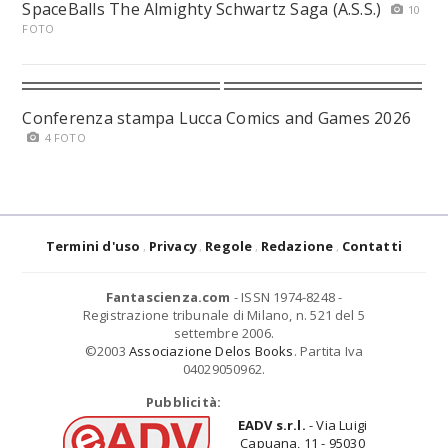
SpaceBalls The Almighty Schwartz Saga (A.S.S.)
10
FOTO
Conferenza stampa Lucca Comics and Games 2026
4 FOTO
Termini d'uso
Privacy
Regole
Redazione
Contatti
Fantascienza.com
- ISSN 1974-8248 -
Registrazione tribunale di Milano, n. 521 del 5
settembre 2006.
©2003
Associazione Delos Books
. Partita Iva
04029050962.
Pubblicità:
EADV s.r.l.
- Via Luigi
Capuana, 11 - 95030