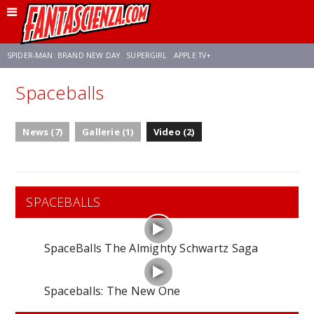
SPIDER-MAN: BRAND NEW DAY
SUPERGIRL
APPLE TV+
Spaceballs
FRANCO RICCIARDIELLO
ZENDAYA
STAR TREK
AVENGERS: DOOMSDAY
News (7)
Gallerie (1)
Video (2)
NETFLIX
SADIE SINK
STAR TREK: STRANGE NEW WORLDS
SPACEBALLS
SpaceBalls The Almighty Schwartz Saga
Spaceballs: The New One