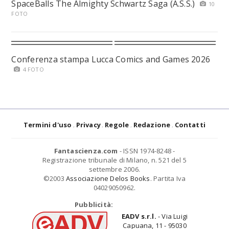
SpaceBalls The Almighty Schwartz Saga (A.S.S.)
10
FOTO
Conferenza stampa Lucca Comics and Games 2026
4 FOTO
Termini d'uso
Privacy
Regole
Redazione
Contatti
Fantascienza.com
- ISSN 1974-8248 -
Registrazione tribunale di Milano, n. 521 del 5
settembre 2006.
©2003
Associazione Delos Books
. Partita Iva
04029050962.
Pubblicità:
EADV s.r.l.
- Via Luigi
Capuana, 11 - 95030