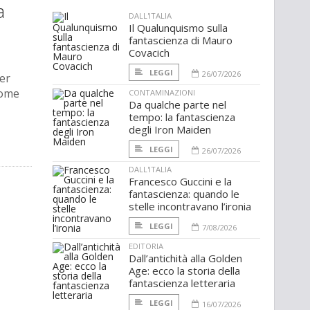
a
DALL'ITALIA
Il Qualunquismo sulla
fantascienza di Mauro
Covacich
LEGGI
26/07/2026
er
come
CONTAMINAZIONI
Da qualche parte nel
tempo: la fantascienza
degli Iron Maiden
LEGGI
26/07/2026
DALL'ITALIA
Francesco Guccini e la
fantascienza: quando le
stelle incontravano l’ironia
LEGGI
7/08/2026
EDITORIA
Dall’antichità alla Golden
Age: ecco la storia della
fantascienza letteraria
LEGGI
16/07/2026