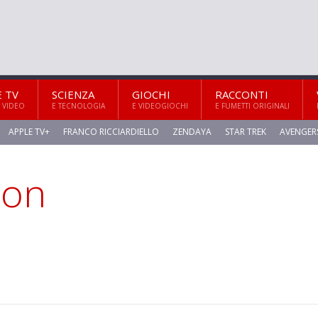
E TV
SCIENZA
GIOCHI
RACCONTI
 VIDEO
E TECNOLOGIA
E VIDEOGIOCHI
E FUMETTI ORIGINALI
APPLE TV+
FRANCO RICCIARDIELLO
ZENDAYA
STAR TREK
AVENGER
ton