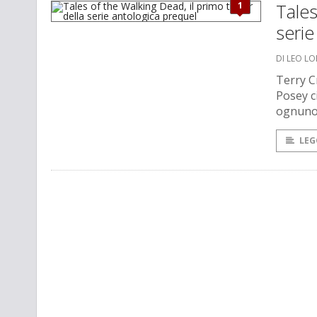
1
Tales
serie
DI LEO L
Terry C
Posey c
ognuno 
LEG