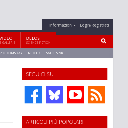
Informazioni
Login/Registrati
VIDEO
DELOS
E GALLERIE
SCIENCE FICTION
S: DOOMSDAY
NETFLIX
SADIE SINK
SEGUICI SU
ARTICOLI PIÙ POPOLARI