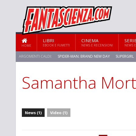
LIBRI
CINEMA
SERI
EBOOK E FUMETTI
NEWS E RECENSIONI
NEWS E
HOME
ARGOMENTI CALDI:
SPIDER-MAN: BRAND NEW DAY
SUPERGIRL
Samantha Mor
STAR TREK: STRANGE NEW WORLDS
News (1)
Video (1)