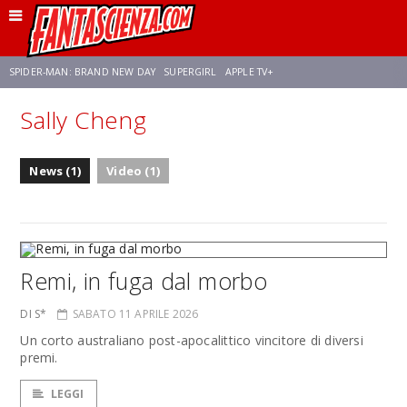
SPIDER-MAN: BRAND NEW DAY
SUPERGIRL
APPLE TV+
Sally Cheng
FRANCO RICCIARDIELLO
ZENDAYA
STAR TREK
AVENGERS: DOOMSDAY
News (1)
Video (1)
NETFLIX
SADIE SINK
STAR TREK: STRANGE NEW WORLDS
Remi, in fuga dal morbo
DI S*
SABATO 11 APRILE 2026
Un corto australiano post-apocalittico vincitore di diversi
premi.
LEGGI