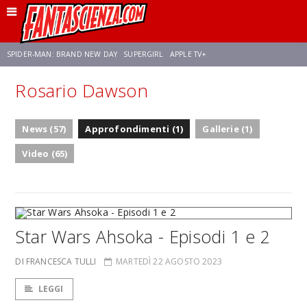
SPIDER-MAN: BRAND NEW DAY
SUPERGIRL
APPLE TV+
Rosario Dawson
FRANCO RICCIARDIELLO
ZENDAYA
AVENGERS: DOOMSDAY
STAR TREK
News (57)
Approfondimenti (1)
Gallerie (1)
NETFLIX
SADIE SINK
STAR TREK: STRANGE NEW WORLDS
Video (65)
Star Wars Ahsoka - Episodi 1 e 2
DI FRANCESCA TULLI
MARTEDÌ 22 AGOSTO 2023
LEGGI