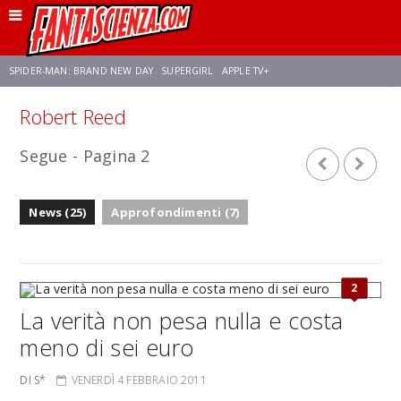
SPIDER-MAN: BRAND NEW DAY
SUPERGIRL
APPLE TV+
Robert Reed
FRANCO RICCIARDIELLO
ZENDAYA
STAR TREK
AVENGERS: DOOMSDAY
Segue - Pagina 2
NETFLIX
SADIE SINK
CELIA ROSE GOODING
News (25)
Approfondimenti (7)
2
La verità non pesa nulla e costa
meno di sei euro
DI S*
VENERDÌ 4 FEBBRAIO 2011