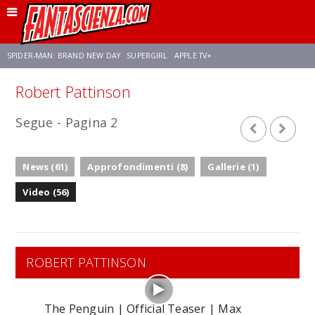
SPIDER-MAN: BRAND NEW DAY
SUPERGIRL
APPLE TV+
Robert Pattinson
FRANCO RICCIARDIELLO
ZENDAYA
STAR TREK
AVENGERS: DOOMSDAY
Segue - Pagina 2
NETFLIX
SADIE SINK
STAR TREK: STRANGE NEW WORLDS
News (61)
Approfondimenti (8)
Gallerie (1)
Video (56)
ROBERT PATTINSON
The Penguin | Official Teaser | Max