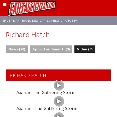
SPIDER-MAN: BRAND NEW DAY
SUPERGIRL
APPLE TV+
Richard Hatch
FRANCO RICCIARDIELLO
ZENDAYA
AVENGERS: DOOMSDAY
STAR TREK
News (20)
Approfondimenti (3)
Video (7)
NETFLIX
SADIE SINK
STAR TREK: STRANGE NEW WORLDS
RICHARD HATCH
Axanar: The Gathering Storm
Axanar - The Gathering Storm