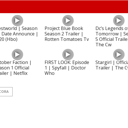
stworld | Season
Project Blue Book
Dc’s Legends o
– Date Announce |
Season 2 Trailer |
Tomorrow | S
20 (Hbo)
Rotten Tomatoes Tv
5 Official Traile
The Cw
tober Faction |
FIRST LOOK: Episode
Stargirl | Offici
ason 1 Official
1 | Spyfall | Doctor
Trailer | The 
iler | Netflix
Who
CORA