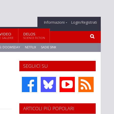
Informazioni
Login/Registrati
VIDEO
DELOS
E GALLERIE
SCIENCE FICTION
S: DOOMSDAY
NETFLIX
SADIE SINK
SEGUICI SU
ARTICOLI PIÙ POPOLARI