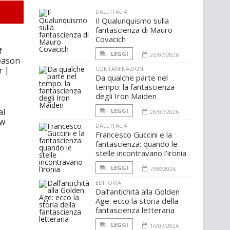
DALL'ITALIA
Il Qualunquismo sulla
fantascienza di Mauro
Covacich
f
LEGGI
26/07/2026
eason
r |
CONTAMINAZIONI
Da qualche parte nel
tempo: la fantascienza
degli Iron Maiden
al
LEGGI
26/07/2026
Cw
DALL'ITALIA
Francesco Guccini e la
fantascienza: quando le
stelle incontravano l’ironia
LEGGI
7/08/2026
EDITORIA
Dall’antichità alla Golden
Age: ecco la storia della
fantascienza letteraria
LEGGI
16/07/2026