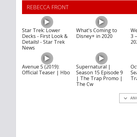
REBECCA FRONT
Star Trek: Lower
What's Coming to
We
Decks - First Look &
Disney+ in 2020
3 
Details! - Star Trek
20
News
Avenue 5 (2019):
Supernatural |
Oc
Official Teaser | Hbo
Season 15 Episode 9
Se
| The Trap Promo |
Tra
The Cw
AN