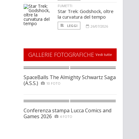
FUMETTI
Star Trek: Godshock, oltre
la curvatura del tempo
LEGGI
26/07/2026
GALLERIE FOTOGRAFICHE
Vedi tutte
SpaceBalls The Almighty Schwartz Saga
(A.S.S.)
10 FOTO
Conferenza stampa Lucca Comics and
Games 2026
4 FOTO