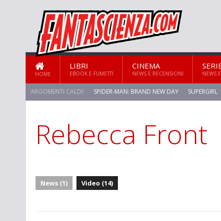
LIBRI
CINEMA
SERI
EBOOK E FUMETTI
NEWS E RECENSIONI
NEWS E
HOME
ARGOMENTI CALDI:
SPIDER-MAN: BRAND NEW DAY
SUPERGIRL
Rebecca Front
STAR TREK: STRANGE NEW WORLDS
News (1)
Video (14)