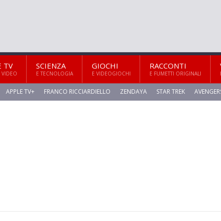
E TV
SCIENZA
GIOCHI
RACCONTI
 VIDEO
E TECNOLOGIA
E VIDEOGIOCHI
E FUMETTI ORIGINALI
APPLE TV+
FRANCO RICCIARDIELLO
ZENDAYA
STAR TREK
AVENGER