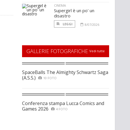
CINEMA
Supergirl è un po' un
disastro
LEGGI
8/07/2026
GALLERIE FOTOGRAFICHE
Vedi tutte
SpaceBalls The Almighty Schwartz Saga
(A.S.S.)
10 FOTO
Conferenza stampa Lucca Comics and
Games 2026
4 FOTO