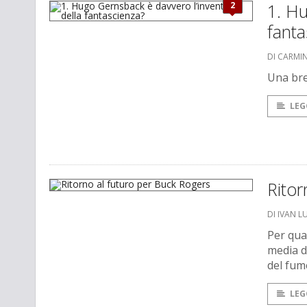
2
1. Hu
fanta
DI CARMI
Una brev
LEG
Ritor
DI IVAN L
Per qua
media d
del fume
LEG