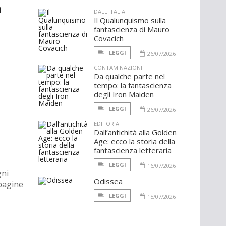
a
DALL'ITALIA
Il Qualunquismo sulla
fantascienza di Mauro
Covacich
LEGGI
26/07/2026
CONTAMINAZIONI
Da qualche parte nel
tempo: la fantascienza
degli Iron Maiden
LEGGI
26/07/2026
EDITORIA
Dall’antichità alla Golden
Age: ecco la storia della
fantascienza letteraria
LEGGI
16/07/2026
gni
Odissea
 pagine
LEGGI
15/07/2026