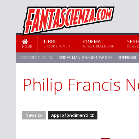
LIBRI
CINEMA
SERI
EBOOK E FUMETTI
NEWS E RECENSIONI
NEWS E
HOME
ARGOMENTI CALDI:
SPIDER-MAN: BRAND NEW DAY
SUPERGIRL
Philip Francis 
News (3)
Approfondimenti (2)