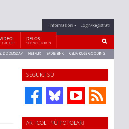
Informazioni
Login/Registrati
VIDEO
DELOS
E GALLERIE
SCIENCE FICTION
S: DOOMSDAY
NETFLIX
SADIE SINK
CELIA ROSE GOODING
SEGUICI SU
ARTICOLI PIÙ POPOLARI