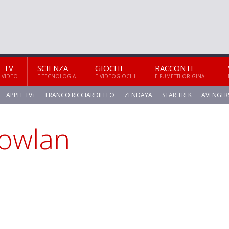
E TV
SCIENZA
GIOCHI
RACCONTI
 VIDEO
E TECNOLOGIA
E VIDEOGIOCHI
E FUMETTI ORIGINALI
APPLE TV+
FRANCO RICCIARDIELLO
ZENDAYA
STAR TREK
AVENGER
Nowlan