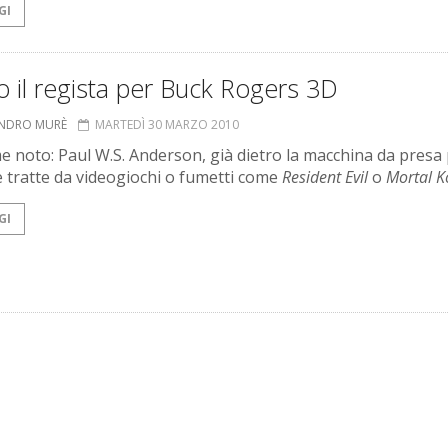
GI
o il regista per Buck Rogers 3D
ANDRO MURÈ
MARTEDÌ 30 MARZO 2010
 noto: Paul W.S. Anderson, già dietro la macchina da presa
le tratte da videogiochi o fumetti come
Resident Evil
o
Mortal 
GI