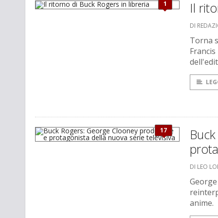
1
Il ri
DI REDAZ
Torna su
Francis
dell'ed
LEG
17
Buck
prota
DI LEO L
George 
reinter
anime.