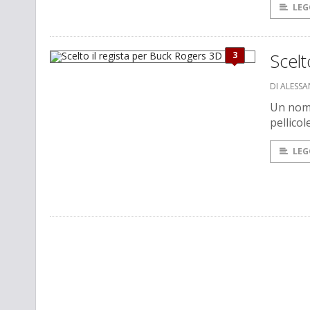
LEG
3
Scelt
DI ALESS
Un nome
pellico
LEG