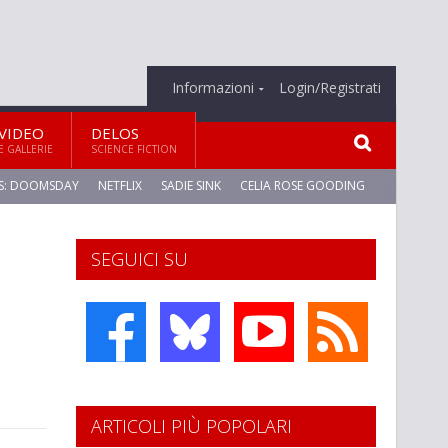
Informazioni
Login/Registrati
VIDEO
DELOS
E GALLERIE
SCIENCE FICTION
S: DOOMSDAY
NETFLIX
SADIE SINK
CELIA ROSE GOODING
SEGUICI SU
ARTICOLI PIÙ POPOLARI