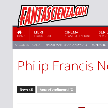
LIBRI
CINEMA
SERI
EBOOK E FUMETTI
NEWS E RECENSIONI
NEWS E
HOME
ARGOMENTI CALDI:
SPIDER-MAN: BRAND NEW DAY
SUPERGIRL
Philip Francis 
News (3)
Approfondimenti (2)