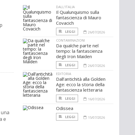
DALL'ITALIA
Il Qualunquismo sulla
fantascienza di Mauro
Covacich
ip
LEGGI
26/07/2026
CONTAMINAZIONI
Da qualche parte nel
tempo: la fantascienza
degli Iron Maiden
LEGGI
26/07/2026
EDITORIA
Dall’antichità alla Golden
Age: ecco la storia della
fantascienza letteraria
LEGGI
16/07/2026
Odissea
 una
LEGGI
15/07/2026
a e