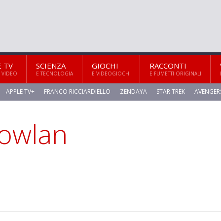
E TV
SCIENZA
GIOCHI
RACCONTI
 VIDEO
E TECNOLOGIA
E VIDEOGIOCHI
E FUMETTI ORIGINALI
APPLE TV+
FRANCO RICCIARDIELLO
ZENDAYA
STAR TREK
AVENGER
Nowlan