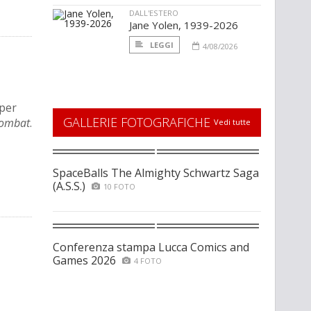
DALL'ESTERO
Jane Yolen, 1939-2026
LEGGI
4/08/2026
 per
GALLERIE FOTOGRAFICHE
Kombat
.
Vedi tutte
SpaceBalls The Almighty Schwartz Saga
(A.S.S.)
10 FOTO
Conferenza stampa Lucca Comics and
Games 2026
4 FOTO