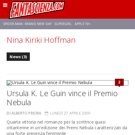
SPIDER-MAN: BRAND NEW DAY
SUPERGIRL
APPLE TV+
Nina Kiriki Hoffman
FRANCO RICCIARDIELLO
ZENDAYA
STAR TREK
AVENGERS: DOOMSDAY
News (3)
NETFLIX
SADIE SINK
CELIA ROSE GOODING
2
Ursula K. Le Guin vince il Premio
Nebula
DI ALBERTO PRIORA
LUNEDÌ 27 APRILE 2009
Quarta vittoria nel romanzo per la scrittrice quasi
ottantenne in un'edizione dei Premi Nebula caratterizzati da
una forte presenza femminile.