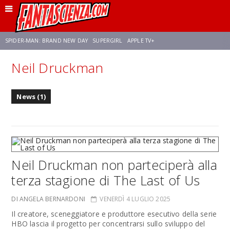
SPIDER-MAN: BRAND NEW DAY
SUPERGIRL
APPLE TV+
Neil Druckman
FRANCO RICCIARDIELLO
ZENDAYA
STAR TREK
AVENGERS: DOOMSDAY
News (1)
NETFLIX
SADIE SINK
STAR TREK: STRANGE NEW WORLDS
Neil Druckman non parteciperà alla
terza stagione di The Last of Us
DI ANGELA BERNARDONI
VENERDÌ 4 LUGLIO 2025
Il creatore, sceneggiatore e produttore esecutivo della serie
HBO lascia il progetto per concentrarsi sullo sviluppo del