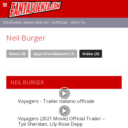
SPIDER-MAN: BRAND NEW DAY
SUPERGIRL
APPLE TV+
Neil Burger
FRANCO RICCIARDIELLO
ZENDAYA
AVENGERS: DOOMSDAY
STAR TREK
News (8)
Approfondimenti (1)
Video (3)
NETFLIX
SADIE SINK
CELIA ROSE GOODING
NEIL BURGER
Voyagers - Trailer italiano ufficiale
Voyagers (2021 Movie) Official Trailer –
Tye Sheridan, Lily-Rose Depp