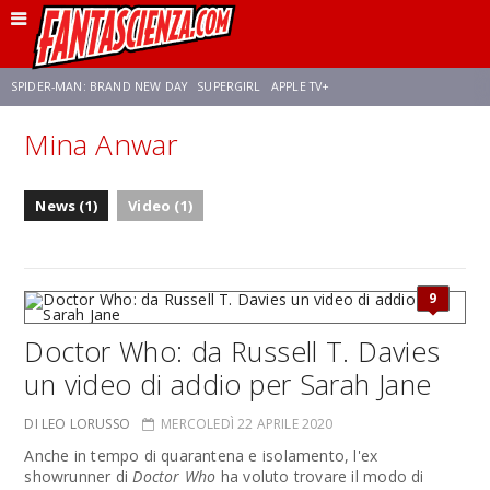
SPIDER-MAN: BRAND NEW DAY
SUPERGIRL
APPLE TV+
Mina Anwar
FRANCO RICCIARDIELLO
ZENDAYA
STAR TREK
AVENGERS: DOOMSDAY
News (1)
Video (1)
NETFLIX
SADIE SINK
CELIA ROSE GOODING
9
Doctor Who: da Russell T. Davies
un video di addio per Sarah Jane
DI LEO LORUSSO
MERCOLEDÌ 22 APRILE 2020
Anche in tempo di quarantena e isolamento, l'ex
showrunner di
Doctor Who
ha voluto trovare il modo di