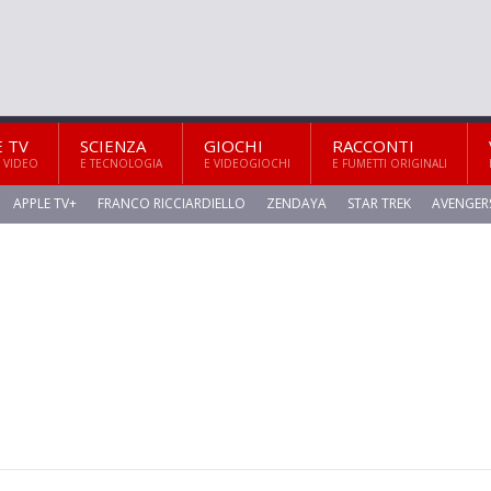
E TV
SCIENZA
GIOCHI
RACCONTI
 VIDEO
E TECNOLOGIA
E VIDEOGIOCHI
E FUMETTI ORIGINALI
APPLE TV+
FRANCO RICCIARDIELLO
ZENDAYA
STAR TREK
AVENGER