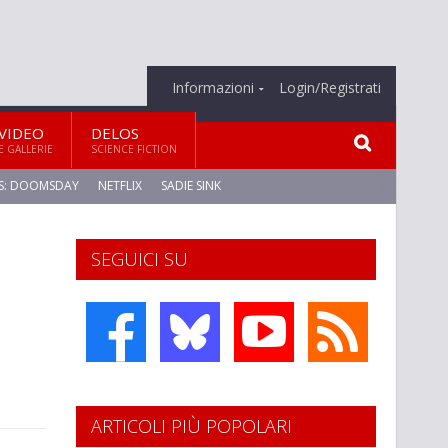
Informazioni
Login/Registrati
VIDEO
DELOS
E GALLERIE
SCIENCE FICTION
S: DOOMSDAY
NETFLIX
SADIE SINK
SEGUICI SU
ARTICOLI PIÙ POPOLARI