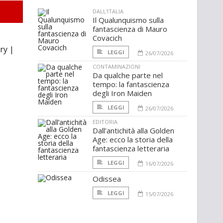
DALL'ITALIA
Il Qualunquismo sulla
fantascienza di Mauro
Covacich
ry |
LEGGI
26/07/2026
CONTAMINAZIONI
Da qualche parte nel
tempo: la fantascienza
degli Iron Maiden
LEGGI
26/07/2026
EDITORIA
Dall’antichità alla Golden
Age: ecco la storia della
fantascienza letteraria
LEGGI
16/07/2026
Odissea
LEGGI
15/07/2026