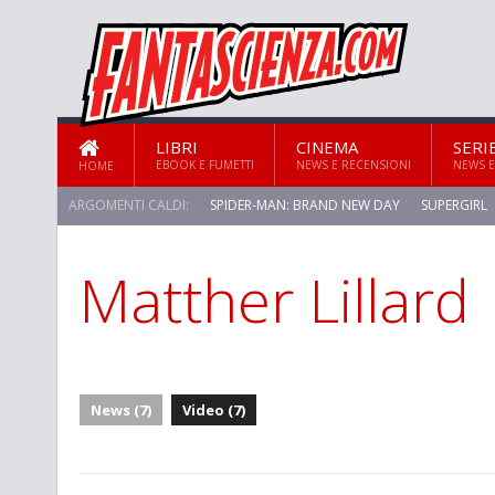
LIBRI
CINEMA
SERI
EBOOK E FUMETTI
NEWS E RECENSIONI
NEWS E
HOME
ARGOMENTI CALDI:
SPIDER-MAN: BRAND NEW DAY
SUPERGIRL
Matther Lillard
STAR TREK: STRANGE NEW WORLDS
News (7)
Video (7)