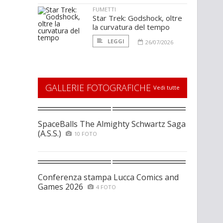
FUMETTI
Star Trek: Godshock, oltre
la curvatura del tempo
LEGGI
26/07/2026
GALLERIE FOTOGRAFICHE
Vedi tutte
SpaceBalls The Almighty Schwartz Saga
(A.S.S.)
10 FOTO
Conferenza stampa Lucca Comics and
Games 2026
4 FOTO