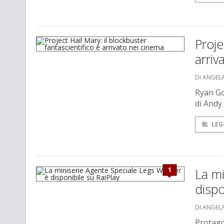
Proje
arriv
DI ANGEL
Ryan Go
di Andy
LEG
1
La mi
dispo
DI ANGEL
Protago