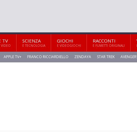
E TV
SCIENZA
GIOCHI
RACCONTI
 VIDEO
E TECNOLOGIA
E VIDEOGIOCHI
E FUMETTI ORIGINALI
APPLE TV+
FRANCO RICCIARDIELLO
ZENDAYA
STAR TREK
AVENGER