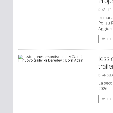
Proje
DI S*
In mar
Poi su R
Aggior
LEG
Jessi
trail
DI ANGEL
La seco
2026
LEG