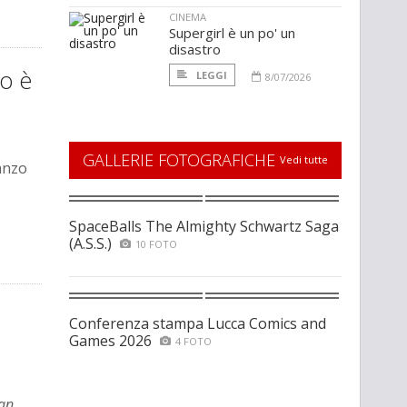
CINEMA
Supergirl è un po' un
disastro
co è
LEGGI
8/07/2026
GALLERIE FOTOGRAFICHE
Vedi tutte
anzo
SpaceBalls The Almighty Schwartz Saga
(A.S.S.)
10 FOTO
Conferenza stampa Lucca Comics and
Games 2026
4 FOTO
an