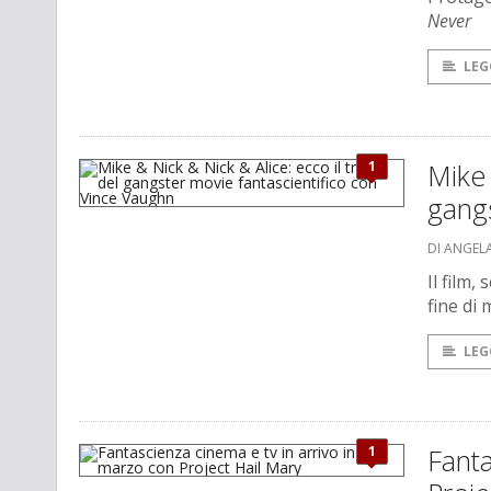
Never
LEG
1
Mike 
gangs
DI ANGEL
Il film,
fine di
LEG
1
Fanta