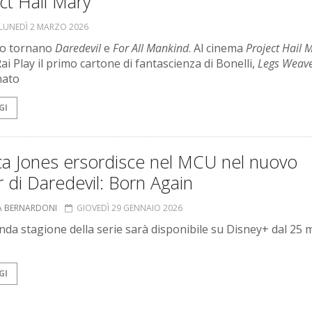
ct Hail Mary
LUNEDÌ 2 MARZO 2026
zo tornano
Daredevil
e
For All Mankind
. Al cinema
Project Hail 
ai Play il primo cartone di fantascienza di Bonelli,
Legs Weave
nato
GI
ca Jones ersordisce nel MCU nel nuovo
er di Daredevil: Born Again
A BERNARDONI
GIOVEDÌ 29 GENNAIO 2026
nda stagione della serie sarà disponibile su Disney+ dal 25
GI