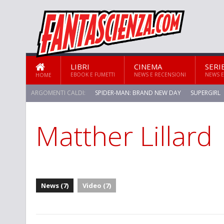
LIBRI
CINEMA
SERI
EBOOK E FUMETTI
NEWS E RECENSIONI
NEWS E
HOME
ARGOMENTI CALDI:
SPIDER-MAN: BRAND NEW DAY
SUPERGIRL
Matther Lillard
News (7)
Video (7)