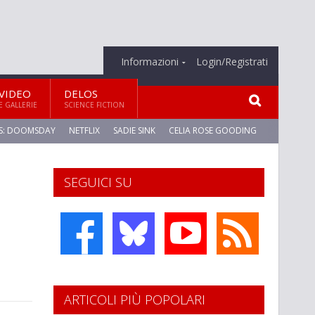
Informazioni
Login/Registrati
VIDEO
DELOS
E GALLERIE
SCIENCE FICTION
S: DOOMSDAY
NETFLIX
SADIE SINK
CELIA ROSE GOODING
SEGUICI SU
ARTICOLI PIÙ POPOLARI