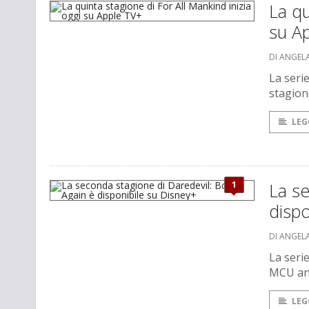
La qu
su A
DI ANGEL
La seri
stagion
LEG
1
La se
dispo
DI ANGEL
La seri
MCU anc
LEG