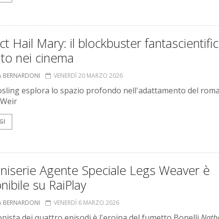
ct Hail Mary: il blockbuster fantascientifi
ato nei cinema
A BERNARDONI
VENERDÌ 20 MARZO 2026
sling esplora lo spazio profondo nell'adattamento del rom
 Weir
GI
niserie Agente Speciale Legs Weaver è
nibile su RaiPlay
A BERNARDONI
VENERDÌ 6 MARZO 2026
nista dei quattro episodi è l'eroina del fumetto Bonelli
Nath