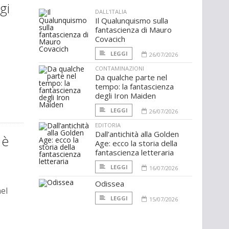
gi
DALL'ITALIA
Il Qualunquismo sulla
fantascienza di Mauro
Covacich
LEGGI
26/07/2026
CONTAMINAZIONI
Da qualche parte nel
tempo: la fantascienza
degli Iron Maiden
LEGGI
26/07/2026
EDITORIA
Dall’antichità alla Golden
 è
Age: ecco la storia della
fantascienza letteraria
LEGGI
16/07/2026
Odissea
nel
LEGGI
15/07/2026