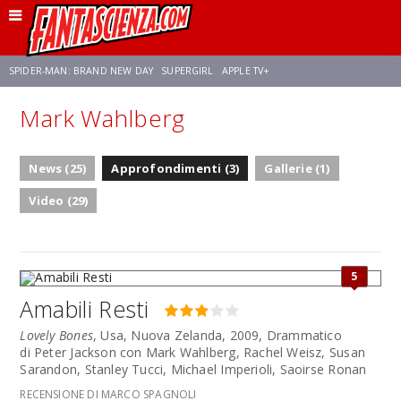
SPIDER-MAN: BRAND NEW DAY
SUPERGIRL
APPLE TV+
Mark Wahlberg
FRANCO RICCIARDIELLO
ZENDAYA
STAR TREK
AVENGERS: DOOMSDAY
News (25)
Approfondimenti (3)
Gallerie (1)
NETFLIX
SADIE SINK
STAR TREK: STRANGE NEW WORLDS
Video (29)
5
Amabili Resti
Lovely Bones
, Usa, Nuova Zelanda, 2009, Drammatico
di Peter Jackson con Mark Wahlberg, Rachel Weisz, Susan
Sarandon, Stanley Tucci, Michael Imperioli, Saoirse Ronan
RECENSIONE DI MARCO SPAGNOLI