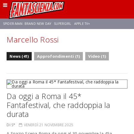
SPIDER-MAN: BRAND NEW DAY
SUPERGIRL
APPLE TV+
Marcello Rossi
FRANCO RICCIARDIELLO
ZENDAYA
STAR TREK
AVENGERS: DOOMSDAY
News (41)
Approfondimenti (1)
Video (1)
NETFLIX
SADIE SINK
CELIA ROSE GOODING
Da oggi a Roma il 45*
Fantafestival, che raddoppia la
durata
DI S*
VENERDÌ 21 NOVEMBRE 2025
A Spazio Scena Roma da oggi al 30 novembre la 45a