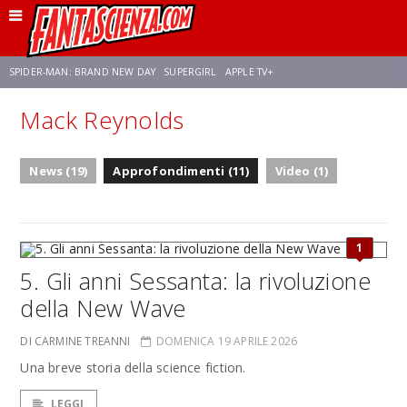
SPIDER-MAN: BRAND NEW DAY
SUPERGIRL
APPLE TV+
Mack Reynolds
FRANCO RICCIARDIELLO
ZENDAYA
STAR TREK
AVENGERS: DOOMSDAY
News (19)
Approfondimenti (11)
Video (1)
NETFLIX
SADIE SINK
CELIA ROSE GOODING
1
5. Gli anni Sessanta: la rivoluzione
della New Wave
DI CARMINE TREANNI
DOMENICA 19 APRILE 2026
Una breve storia della science fiction.
LEGGI