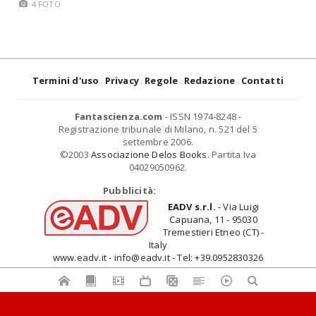
4 FOTO
Termini d'uso
Privacy
Regole
Redazione
Contatti
Fantascienza.com
- ISSN 1974-8248 -
Registrazione tribunale di Milano, n. 521 del 5
settembre 2006.
©2003
Associazione Delos Books
. Partita Iva
04029050962.
Pubblicità:
EADV s.r.l.
- Via Luigi
Capuana, 11 - 95030
Tremestieri Etneo (CT) -
Italy
www.eadv.it - info@eadv.it - Tel: +39.0952830326