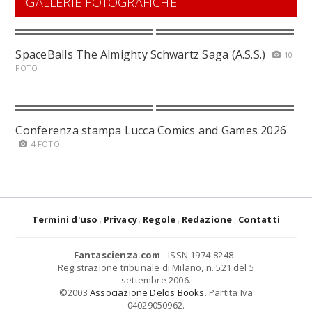
GALLERIE FOTOGRAFICHE
SpaceBalls The Almighty Schwartz Saga (A.S.S.)
10
FOTO
Conferenza stampa Lucca Comics and Games 2026
4 FOTO
Termini d'uso
Privacy
Regole
Redazione
Contatti
Fantascienza.com
- ISSN 1974-8248 -
Registrazione tribunale di Milano, n. 521 del 5
settembre 2006.
©2003
Associazione Delos Books
. Partita Iva
04029050962.