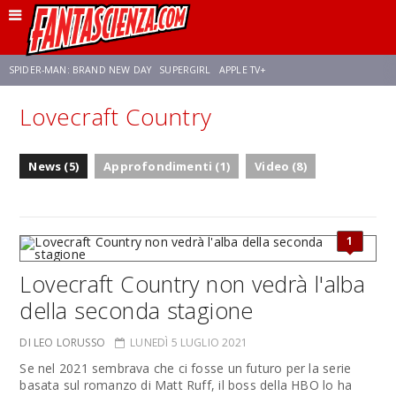
SPIDER-MAN: BRAND NEW DAY
SUPERGIRL
APPLE TV+
Lovecraft Country
FRANCO RICCIARDIELLO
ZENDAYA
STAR TREK
AVENGERS: DOOMSDAY
News (5)
Approfondimenti (1)
Video (8)
NETFLIX
SADIE SINK
STAR TREK: STRANGE NEW WORLDS
1
Lovecraft Country non vedrà l'alba
della seconda stagione
DI LEO LORUSSO
LUNEDÌ 5 LUGLIO 2021
Se nel 2021 sembrava che ci fosse un futuro per la serie
basata sul romanzo di Matt Ruff, il boss della HBO lo ha