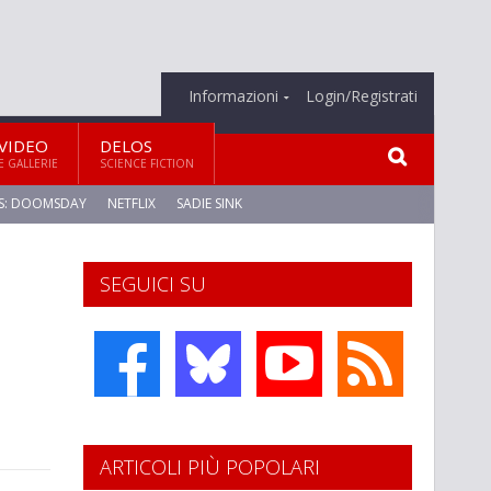
Informazioni
Login/Registrati
VIDEO
DELOS
E GALLERIE
SCIENCE FICTION
S: DOOMSDAY
NETFLIX
SADIE SINK
SEGUICI SU
ARTICOLI PIÙ POPOLARI