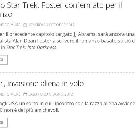
 Star Trek: Foster confermato per il
nzo
ANDRO MURÈ
VENERDÌ 19 OTTOBRE 2012
r il precedente capitolo targato JJ Abrams, sarà ancora una
ialista Alan Dean Foster a scrivere il romanzo basato su ciò 
 in
Star Trek: Into Darkness
.
GI
l, invasione aliena in volo
ANDRO MURÈ
SABATO 23 GIUGNO 2012
gli USA un corto in cui l'incontro con la razza aliena avviene
 E non è dei più amichevoli.
GI