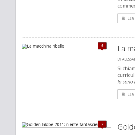
commedi
LEG
6
La ma
DI ALESS
Si chia
curricu
Io sono
LEG
2
Gold