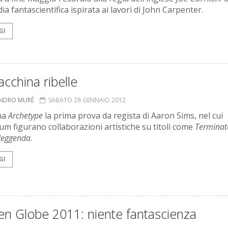
a fantascientifica ispirata ai lavori di John Carpenter.
GI
cchina ribelle
ANDRO MURÈ
SABATO 28 GENNAIO 2012
ma
Archetype
la prima prova da regista di Aaron Sims, nel cui
lum figurano collaborazioni artistiche su titoli come
Terminat
 leggenda
.
GI
en Globe 2011: niente fantascienza