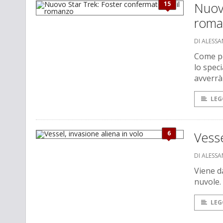
15
Nuovo
roma
DI ALESS
Come pe
lo spec
avverrà
LEG
6
Vesse
DI ALESS
Viene da
nuvole.
LEG