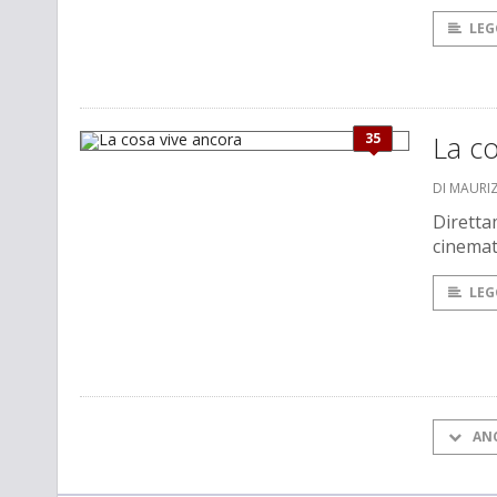
LEG
35
La co
DI MAURI
Direttam
cinemato
LEG
AN