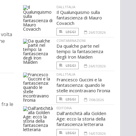
DALL'ITALIA
Il Qualunquismo sulla
fantascienza di Mauro
Covacich
LEGGI
26/07/2026
 volta
che
CONTAMINAZIONI
Da qualche parte nel
tempo: la fantascienza
degli Iron Maiden
LEGGI
26/07/2026
DALL'ITALIA
Francesco Guccini e la
fantascienza: quando le
stelle incontravano l’ironia
LEGGI
7/08/2026
 fra le
EDITORIA
Dall’antichità alla Golden
Age: ecco la storia della
fantascienza letteraria
LEGGI
16/07/2026