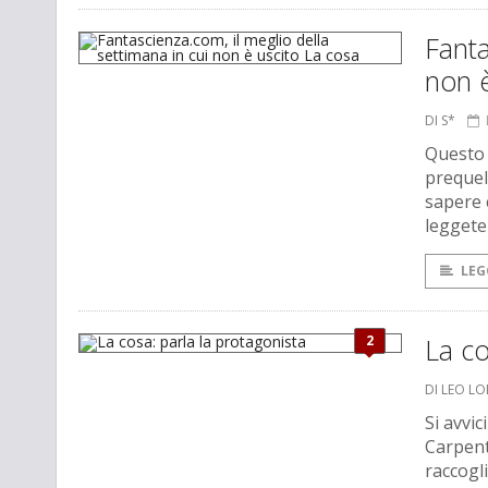
Fanta
non è
DI S*
Questo 
prequel 
sapere 
leggete 
LEG
2
La co
DI LEO L
Si avvic
Carpent
raccogl