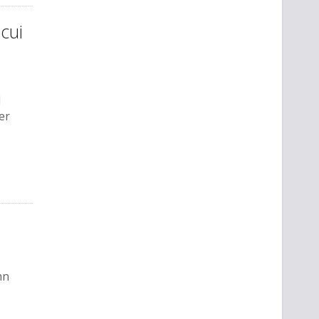
cui
l
er
hn