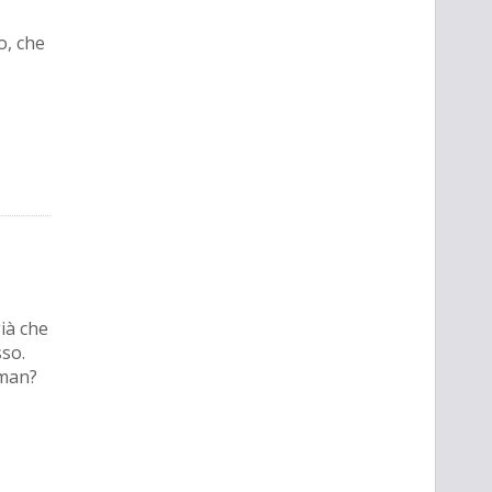
o, che
ià che
so.
tman?