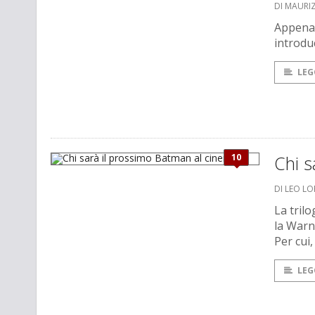
DI MAURI
Appena 
introduc
LEG
10
Chi s
DI LEO L
La tril
la Warn
Per cui
LEG