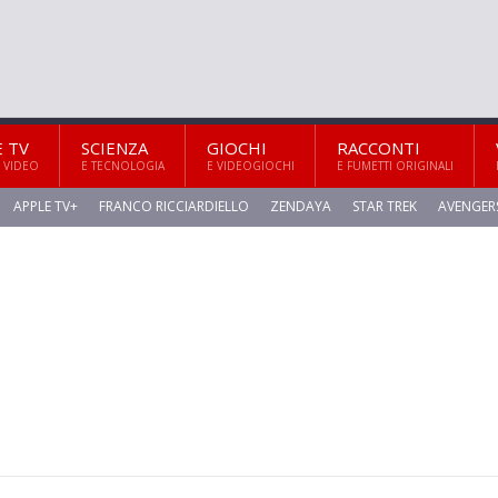
E TV
SCIENZA
GIOCHI
RACCONTI
 VIDEO
E TECNOLOGIA
E VIDEOGIOCHI
E FUMETTI ORIGINALI
APPLE TV+
FRANCO RICCIARDIELLO
ZENDAYA
STAR TREK
AVENGER