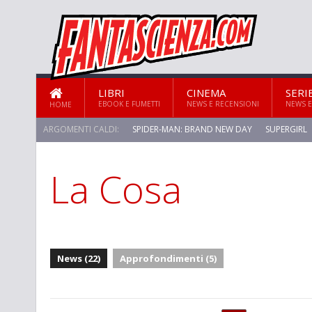
LIBRI
CINEMA
SERI
EBOOK E FUMETTI
NEWS E RECENSIONI
NEWS E
HOME
ARGOMENTI CALDI:
SPIDER-MAN: BRAND NEW DAY
SUPERGIRL
La Cosa
STAR TREK: STRANGE NEW WORLDS
News (22)
Approfondimenti (5)