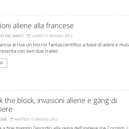
ioni aliene alla francese
ZIO DEL SANTO
LUNEDÌ 21 MAGGIO 2012
ancia arriva un horror fantascientifico a base di alieni e mut
presenta con ben due trailer.
GI
k the block, invasioni aliene e gang di
iere
IONE
MARTEDÌ 15 MAGGIO 2012
a a fine maggio l'esordio alla regia dell'inglese Joe Cornish.