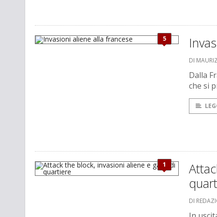
5
Invas
DI MAURI
Dalla Fr
che si 
LEG
1
Attac
quart
DI REDAZ
In uscit