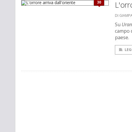
30
L'orr
DI GIAMP
Su
Uran
campo d
paese.
LEG