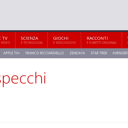
E TV
SCIENZA
GIOCHI
RACCONTI
 VIDEO
E TECNOLOGIA
E VIDEOGIOCHI
E FUMETTI ORIGINALI
APPLE TV+
FRANCO RICCIARDIELLO
ZENDAYA
STAR TREK
AVENGER
specchi