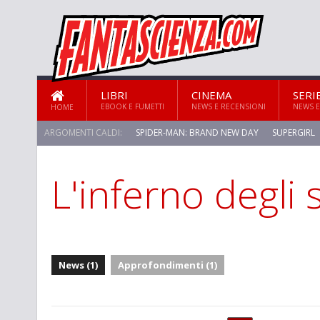
LIBRI
CINEMA
SERI
EBOOK E FUMETTI
NEWS E RECENSIONI
NEWS E
HOME
ARGOMENTI CALDI:
SPIDER-MAN: BRAND NEW DAY
SUPERGIRL
L'inferno degli 
STAR TREK: STRANGE NEW WORLDS
News (1)
Approfondimenti (1)