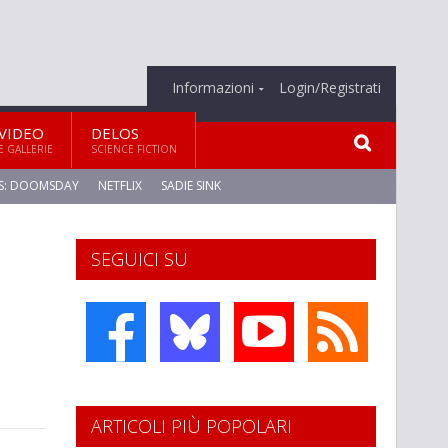
Informazioni
Login/Registrati
VIDEO
DELOS
E GALLERIE
SCIENCE FICTION
S: DOOMSDAY
NETFLIX
SADIE SINK
SEGUICI SU
ARTICOLI PIÙ POPOLARI