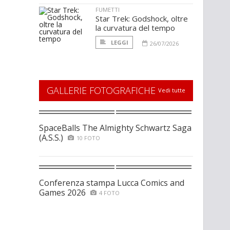
FUMETTI
Star Trek: Godshock, oltre
la curvatura del tempo
LEGGI
26/07/2026
GALLERIE FOTOGRAFICHE
Vedi tutte
SpaceBalls The Almighty Schwartz Saga
(A.S.S.)
10 FOTO
Conferenza stampa Lucca Comics and
Games 2026
4 FOTO