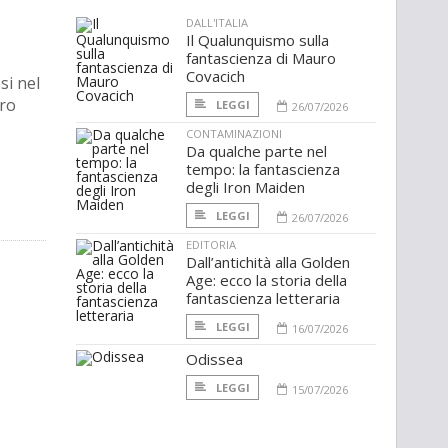
DALL'ITALIA
Il Qualunquismo sulla
fantascienza di Mauro
Covacich
si nel
tro
LEGGI
26/07/2026
CONTAMINAZIONI
Da qualche parte nel
tempo: la fantascienza
degli Iron Maiden
LEGGI
26/07/2026
EDITORIA
Dall’antichità alla Golden
Age: ecco la storia della
fantascienza letteraria
LEGGI
16/07/2026
Odissea
LEGGI
15/07/2026